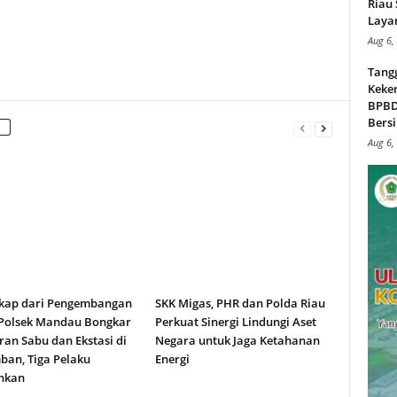
Riau
Layan
Aug 6,
Tang
Keker
BPBD,
Bersi
Aug 6,
kap dari Pengembangan
SKK Migas, PHR dan Polda Riau
 Polsek Mandau Bongkar
Perkuat Sinergi Lindungi Aset
an Sabu dan Ekstasi di
Negara untuk Jaga Ketahanan
ban, Tiga Pelaku
Energi
nkan