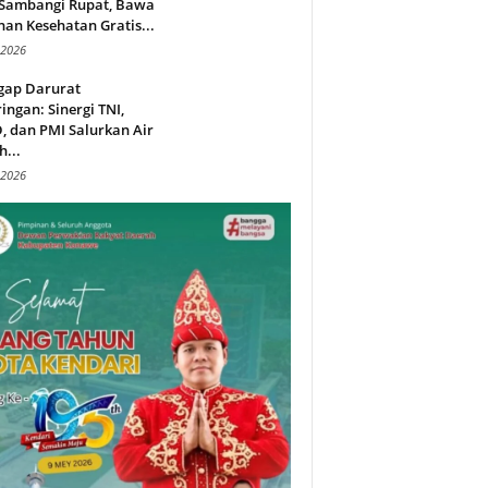
 Sambangi Rupat, Bawa
an Kesehatan Gratis...
 2026
gap Darurat
ingan: Sinergi TNI,
 dan PMI Salurkan Air
h...
 2026