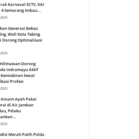
rak Karnaval SCTV, KAI
 4 Semarang Imbau...
 2026
rkan Generasi Bebas
ing, Wali Kota Tebing
i Dorong Optimalisasi
.
 2026
l Hilmawan Dorong
da Indramayu Aktif
 Kemiskinan lewat
fikasi Profesi
 2026
 Ancam Ayah Pakai
rai di Air Jamban
au, Pelaku
ankan...
 2026
disi Merah Putih Polda