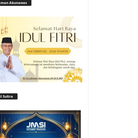
kman Abunawas
I Sultra