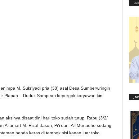
Lu
nimpa M. Sukriyadi pria (38) asal Desa Sumberwringin
ir Plapan – Duduk Sampean kepergok karyawan kini
JMS
 aksinya disaat dini hari toko sudah tutup. Rabu (3/2/
n Alfamart M. Rizal Basori, Pi’i dan Ali Murtadho sedang
taman benda keras di tembok sisi kanan luar toko.