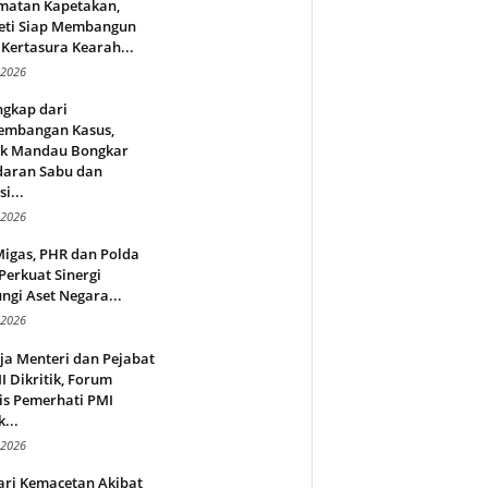
matan Kapetakan,
eti Siap Membangun
Kertasura Kearah...
 2026
ngkap dari
embangan Kasus,
ek Mandau Bongkar
daran Sabu dan
i...
 2026
Migas, PHR dan Polda
Perkuat Sinergi
ngi Aset Negara...
 2026
ja Menteri dan Pejabat
 Dikritik, Forum
is Pemerhati PMI
...
 2026
ari Kemacetan Akibat