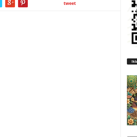
tweet
Ikl