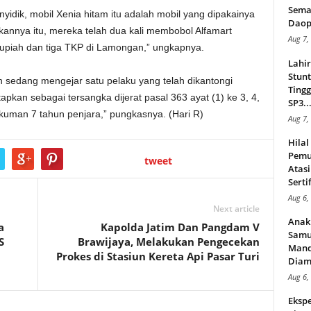
Sema
idik, mobil Xenia hitam itu adalah mobil yang dipakainya
Daop
kannya itu, mereka telah dua kali membobol Alfamart
Aug 7,
upiah dan tiga TKP di Lamongan,” ungkapnya.
Lahi
Stunt
 sedang mengejar satu pelaku yang telah dikantongi
Tingg
tapkan sebagai tersangka dijerat pasal 363 ayat (1) ke 3, 4,
SP3..
man 7 tahun penjara,” pungkasnya. (Hari R)
Aug 7,
Hila
Pemu
tweet
Atasi
Serti
Aug 6,
Next article
Anak
a
Kapolda Jatim Dan Pangdam V
Samu
S
Brawijaya, Melakukan Pengecekan
Mand
Prokes di Stasiun Kereta Api Pasar Turi
Diam
Aug 6,
Ekspe