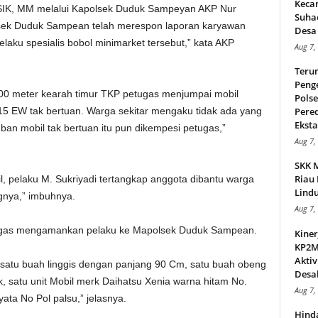
Keca
, SIK, MM melalui Kapolsek Duduk Sampeyan AKP Nur
Suha
olsek Duduk Sampean telah merespon laporan karyawan
Desa 
aku spesialis bobol minimarket tersebut,” kata AKP
Aug 7,
Teru
Peng
 300 meter kearah timur TKP petugas menjumpai mobil
Pols
15 EW tak bertuan. Warga sekitar mengaku tidak ada yang
Pere
Ekstas
ban mobil tak bertuan itu pun dikempesi petugas,”
Aug 7,
SKK 
Riau 
 pelaku M. Sukriyadi tertangkap anggota dibantu warga
Lindu
nya,” imbuhnya.
Aug 7,
egas mengamankan pelaku ke Mapolsek Duduk Sampean.
Kiner
KP2MI
Aktiv
 satu buah linggis dengan panjang 90 Cm, satu buah obeng
Desak
 satu unit Mobil merk Daihatsu Xenia warna hitam No.
Aug 7,
ata No Pol palsu,” jelasnya.
Hind