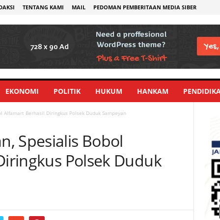
DAKSI
TENTANG KAMI
MAIL
PEDOMAN PEMBERITAAN MEDIA SIBER
EKONOMI
POLITIK
HUKUM
HANKAM
PENDIDIK
l Alfamart Berhasil Diringkus Polsek Duduk Sampeyan
, Spesialis Bobol
 Diringkus Polsek Duduk