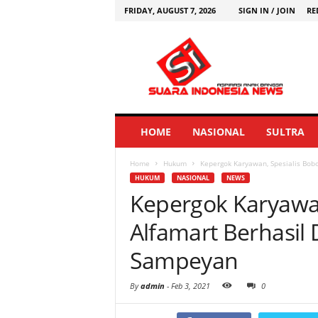
FRIDAY, AUGUST 7, 2026
SIGN IN / JOIN
RE
HOME
NASIONAL
SULTRA
Home
Hukum
Kepergok Karyawan, Spesialis Bobo
HUKUM
NASIONAL
NEWS
Kepergok Karyawan
Alfamart Berhasil
Sampeyan
By
admin
-
Feb 3, 2021
0