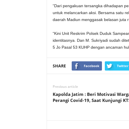
“Dari pengakuan tersangka dihadapan peny
untuk melancarkan aksi. Bersama satu re
daerah Madiun menggasak belasan juta r
“Kini Unit Reskrim Polsek Duduk Sampean
identitasnya. Dan M. Sukriyadi sudah dite
5 Jo Pasal 53 KUHP dengan ancaman huku
SHARE
Facebook
Twitter
Previous article
Kapolda Jatim : Beri Motivasi Warg
Perangi Covid-19, Saat Kunjungi KT