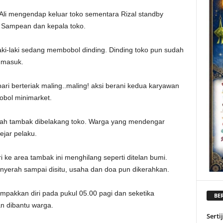
 Ali mengendap keluar toko sementara Rizal standby
 Sampean dan kepala toko.
laki-laki sedang membobol dinding. Dinding toko pun sudah
 masuk.
 berteriak maling..maling! aksi berani kedua karyawan
bobol minimarket.
ke arah tambak dibelakang toko. Warga yang mendengar
jar pelaku.
i ke area tambak ini menghilang seperti ditelan bumi.
yerah sampai disitu, usaha dan doa pun dikerahkan.
mpakkan diri pada pukul 05.00 pagi dan seketika
BER
n dibantu warga.
Serti