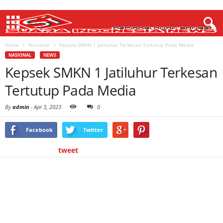
Home
Nasional
Kepsek SMKN 1 Jatiluhur Terkesan Tertutup Pada Media
NASIONAL
NEWS
Kepsek SMKN 1 Jatiluhur Terkesan
Tertutup Pada Media
By
admin
-
Apr 3, 2023
0
Facebook
Twitter
tweet