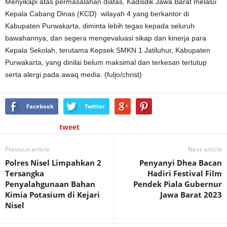
Menyikapi atas permasalahan diatas, Kadisdik Jawa Barat melalui
Kepala Cabang Dinas (KCD) wilayah 4 yang berkantor di
Kabupaten Purwakarta, diminta lebih tegas kepada seluruh
bawahannya, dan segera mengevaluasi sikap dan kinerja para
Kepala Sekolah, terutama Kepsek SMKN 1 Jatiluhur, Kabupaten
Purwakarta, yang dinilai belum maksimal dan terkesan tertutup
serta alergi pada awaq media. (fuljo/christ)
Facebook
Twitter
tweet
Previous article
Next article
Polres Nisel Limpahkan 2
Penyanyi Dhea Bacan
Tersangka
Hadiri Festival Film
Penyalahgunaan Bahan
Pendek Piala Gubernur
Kimia Potasium di Kejari
Jawa Barat 2023
Nisel