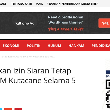
DAKSI
TENTANG KAMI
MAIL
PEDOMAN PEMBERITAAN MEDIA SIBER
EKONOMI
POLITIK
HUKUM
HANKAM
PENDIDIK
n Tetap Radio Agara 89.2 FM Kutacane Selama...
an Izin Siaran Tetap
FM Kutacane Selama 5