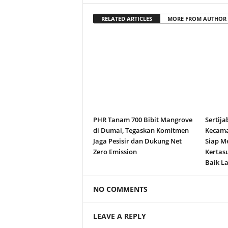
RELATED ARTICLES
MORE FROM AUTHOR
PHR Tanam 700 Bibit Mangrove
Sertija
di Dumai, Tegaskan Komitmen
Kecama
Jaga Pesisir dan Dukung Net
Siap M
Zero Emission
Kertas
Baik La
NO COMMENTS
LEAVE A REPLY