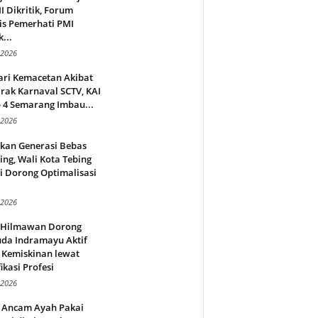
 Dikritik, Forum
is Pemerhati PMI
...
 2026
ari Kemacetan Akibat
rak Karnaval SCTV, KAI
 4 Semarang Imbau...
 2026
rkan Generasi Bebas
ing, Wali Kota Tebing
i Dorong Optimalisasi
.
 2026
l Hilmawan Dorong
da Indramayu Aktif
 Kemiskinan lewat
fikasi Profesi
 2026
 Ancam Ayah Pakai