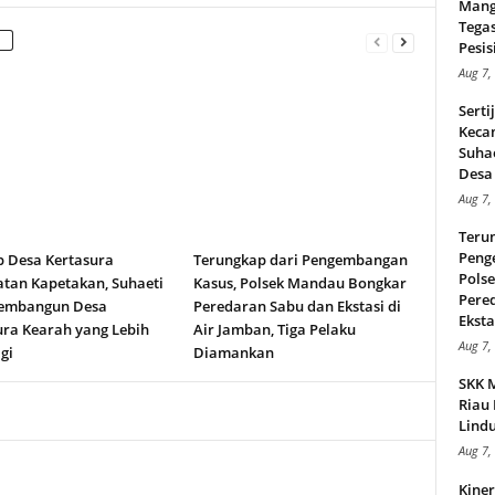
Mang
Tega
Pesisi
Aug 7,
Serti
Keca
Suha
Desa 
Aug 7,
Teru
Peng
b Desa Kertasura
Terungkap dari Pengembangan
Pols
tan Kapetakan, Suhaeti
Kasus, Polsek Mandau Bongkar
Pere
embangun Desa
Peredaran Sabu dan Ekstasi di
Ekstas
ura Kearah yang Lebih
Air Jamban, Tiga Pelaku
Aug 7,
gi
Diamankan
SKK 
Riau 
Lindu
Aug 7,
Kiner