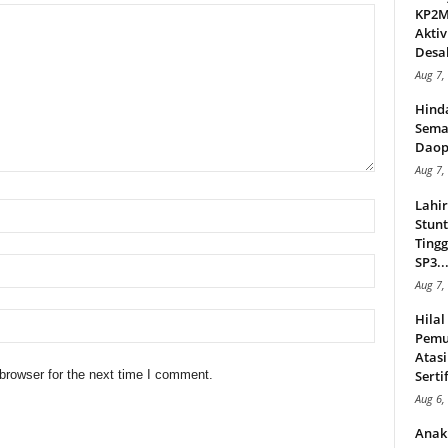
KP2MI
Aktiv
Desak
Aug 7,
Hind
Sema
Daop
Aug 7,
Lahi
Stunt
Tingg
SP3..
Aug 7,
Hila
Pemu
Atasi
browser for the next time I comment.
Serti
Aug 6,
Anak