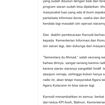
yang sudah disusun dengan baik dan ter
program siaran sudah bisa dijalankan k
masyarakat luas yang ada di bumi sepakat
pariwisata informasi dunia usaha dan duni
kendala lagi masalah izin operasi siarann
Dan diakhir pembicaraan Karnodi berhar
kepada Kementerian Informasi dan Komu
izin siaran lagi, dan dukunga dari masya
“Sementara itu Ahmad,” salah seorang w
bahwa dirinya sangat senang karena radi
karena siaran siaranya sangatlah fositif
ataupun remaja, sehingga bukan hanya s
radio ini, akan tetapi masyarakat Agara 
Agara Kutacane ini bisa siaran lagi.
Karnodi menambahkan ini semua berkat k
dari ketua KPI Aceh, Balmon, Kementerian