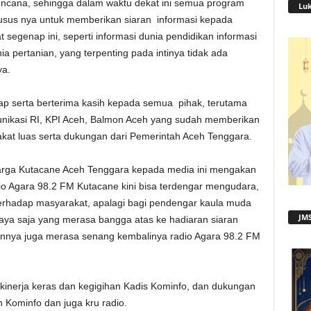
encana, sehingga dalam waktu dekat ini semua program
Lu
husus nya untuk memberikan siaran informasi kepada
 segenap ini, seperti informasi dunia pendidikan informasi
a pertanian, yang terpenting pada intinya tidak ada
ya.
ap serta berterima kasih kepada semua pihak, terutama
nikasi RI, KPI Aceh, Balmon Aceh yang sudah memberikan
rakat luas serta dukungan dari Pemerintah Aceh Tenggara.
arga Kutacane Aceh Tenggara kepada media ini mengakan
o Agara 98.2 FM Kutacane kini bisa terdengar mengudara,
 terhadap masyarakat, apalagi bagi pendengar kaula muda
JMS
aya saja yang merasa bangga atas ke hadiaran siaran
lainnya juga merasa senang kembalinya radio Agara 98.2 FM
inerja keras dan kegigihan Kadis Kominfo, dan dukungan
 Kominfo dan juga kru radio.