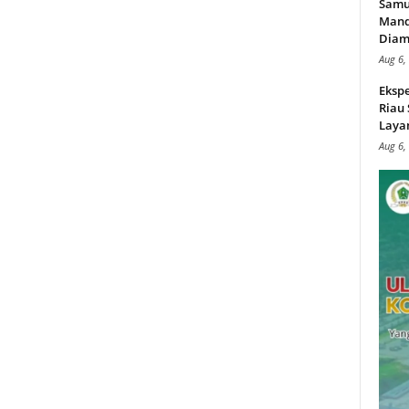
Samu
Mand
Diam
Aug 6,
Ekspe
Riau
Layan
Aug 6,