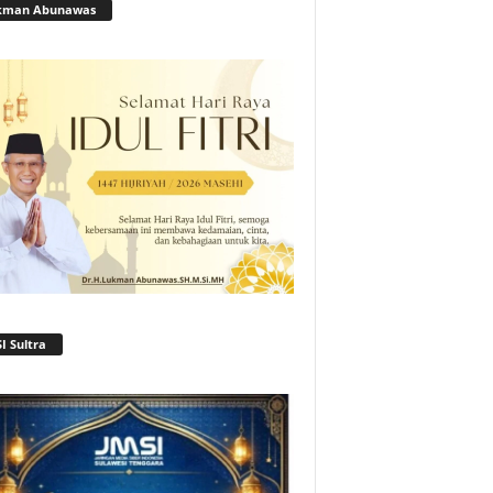
kman Abunawas
I Sultra