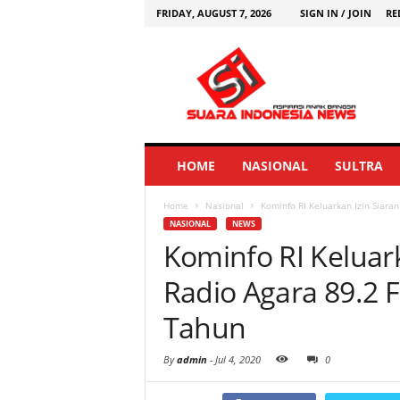
FRIDAY, AUGUST 7, 2026
SIGN IN / JOIN
RE
HOME
NASIONAL
SULTRA
Home
Nasional
Kominfo RI Keluarkan Izin Siara
NASIONAL
NEWS
Kominfo RI Keluark
Radio Agara 89.2 
Tahun
By
admin
-
Jul 4, 2020
0