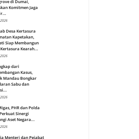
rove di Dumai,
skan Komitmen Jaga
r...
 2026
jab Desa Kertasura
matan Kapetakan,
eti Siap Membangun
Kertasura Kearah...
 2026
ngkap dari
embangan Kasus,
ek Mandau Bongkar
daran Sabu dan
i...
 2026
Migas, PHR dan Polda
Perkuat Sinergi
ngi Aset Negara...
 2026
ja Menteri dan Pejabat