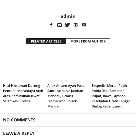
admin
RELATED ARTICLES
MORE FROM AUTHOR
Hilal Hilmawan Dorong
Anak Ancam Ayah Pakai
Ekspedisi Merah Putih
Pemuda Indramayu Aktif
Samurai di Air Jamban
Polda Riau Sambangi
Atasi Kemiskinan lewat
Mandau, Pelaku
Rupat, Bawa Layanan
Sertifikasi Profesi
Diamankan Polsek
Kesehatan Gratis Hingga
Mandau
Dialog Kebangsaan
NO COMMENTS
LEAVE A REPLY