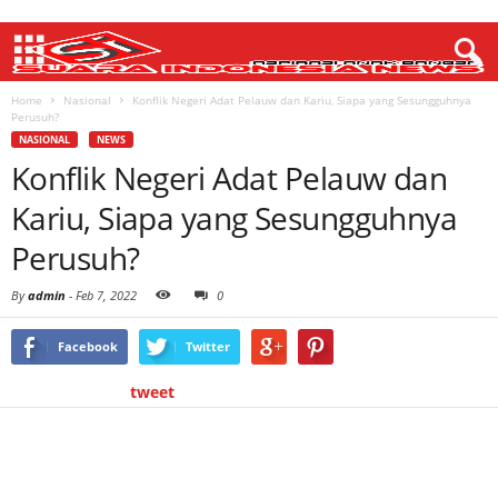
Home
Nasional
Konflik Negeri Adat Pelauw dan Kariu, Siapa yang Sesungguhnya
Perusuh?
NASIONAL
NEWS
Konflik Negeri Adat Pelauw dan
Kariu, Siapa yang Sesungguhnya
Perusuh?
By
admin
-
Feb 7, 2022
0
Facebook
Twitter
tweet