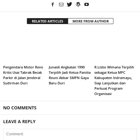
RELATED ARTICLES
MORE FROM AUTHOR
Pengendara Motor Revo
Junaidi Angkatan 1990
R.Listio Wimana Terpilih
Kritis Usai Tabrak Becak
Terpilih Jadi Ketua Panitia
sebagai Ketua MPC
Parkir di Jalan Jenderal
Reuni Akbar SMPN Gaya
Kabupaten Indramayu,
Sudirman Duri
Baru Duri
Siap Lanjutkan dan
Perkuat Program
Organisasi
NO COMMENTS
LEAVE A REPLY