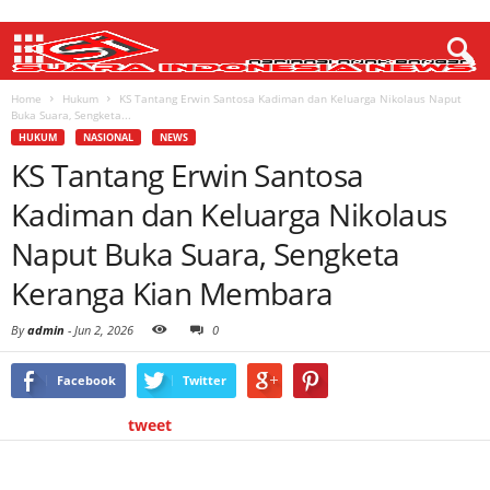
Home
Hukum
KS Tantang Erwin Santosa Kadiman dan Keluarga Nikolaus Naput
Buka Suara, Sengketa...
HUKUM
NASIONAL
NEWS
KS Tantang Erwin Santosa
Kadiman dan Keluarga Nikolaus
Naput Buka Suara, Sengketa
Keranga Kian Membara
By
admin
-
Jun 2, 2026
0
Facebook
Twitter
tweet