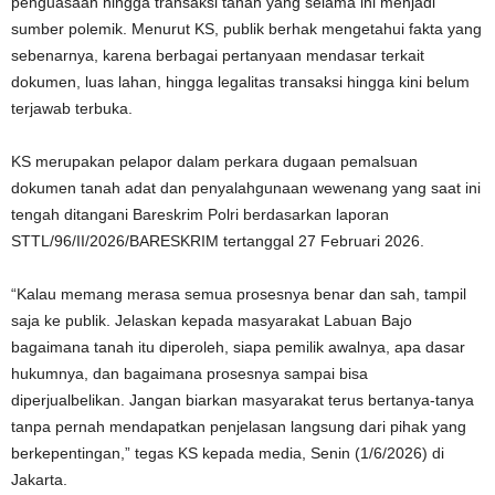
penguasaan hingga transaksi tanah yang selama ini menjadi
sumber polemik. Menurut KS, publik berhak mengetahui fakta yang
sebenarnya, karena berbagai pertanyaan mendasar terkait
dokumen, luas lahan, hingga legalitas transaksi hingga kini belum
terjawab terbuka.
KS merupakan pelapor dalam perkara dugaan pemalsuan
dokumen tanah adat dan penyalahgunaan wewenang yang saat ini
tengah ditangani Bareskrim Polri berdasarkan laporan
STTL/96/II/2026/BARESKRIM tertanggal 27 Februari 2026.
“Kalau memang merasa semua prosesnya benar dan sah, tampil
saja ke publik. Jelaskan kepada masyarakat Labuan Bajo
bagaimana tanah itu diperoleh, siapa pemilik awalnya, apa dasar
hukumnya, dan bagaimana prosesnya sampai bisa
diperjualbelikan. Jangan biarkan masyarakat terus bertanya-tanya
tanpa pernah mendapatkan penjelasan langsung dari pihak yang
berkepentingan,” tegas KS kepada media, Senin (1/6/2026) di
Jakarta.