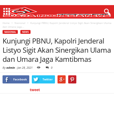
Home
Nasional
Kunjungi PBNU, Kapolri Jenderal Listyo Sigit Akan Sinergikan Ulama
dan Umara Jaga...
NASIONAL
NEWS
Kunjungi PBNU, Kapolri Jenderal
Listyo Sigit Akan Sinergikan Ulama
dan Umara Jaga Kamtibmas
By
admin
-
Jan 28, 2021
0
Facebook
Twitter
tweet