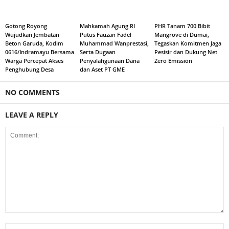
Gotong Royong
Mahkamah Agung RI
PHR Tanam 700 Bibit
Wujudkan Jembatan
Putus Fauzan Fadel
Mangrove di Dumai,
Beton Garuda, Kodim
Muhammad Wanprestasi,
Tegaskan Komitmen Jaga
0616/Indramayu Bersama
Serta Dugaan
Pesisir dan Dukung Net
Warga Percepat Akses
Penyalahgunaan Dana
Zero Emission
Penghubung Desa
dan Aset PT GME
NO COMMENTS
LEAVE A REPLY