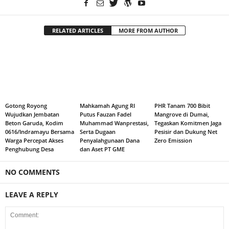
RELATED ARTICLES
MORE FROM AUTHOR
Gotong Royong
Mahkamah Agung RI
PHR Tanam 700 Bibit
Wujudkan Jembatan
Putus Fauzan Fadel
Mangrove di Dumai,
Beton Garuda, Kodim
Muhammad Wanprestasi,
Tegaskan Komitmen Jaga
0616/Indramayu Bersama
Serta Dugaan
Pesisir dan Dukung Net
Warga Percepat Akses
Penyalahgunaan Dana
Zero Emission
Penghubung Desa
dan Aset PT GME
NO COMMENTS
LEAVE A REPLY