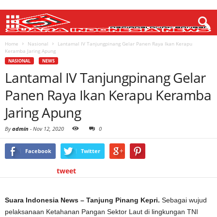
Home
Nasional
Lantamal IV Tanjungpinang Gelar Panen Raya Ikan Kerapu
Keramba Jaring Apung
NASIONAL
NEWS
Lantamal IV Tanjungpinang Gelar
Panen Raya Ikan Kerapu Keramba
Jaring Apung
By
admin
-
Nov 12, 2020
0
Facebook
Twitter
tweet
Suara Indonesia News – Tanjung Pinang Kepri.
Sebagai wujud
pelaksanaan Ketahanan Pangan Sektor Laut di lingkungan TNI