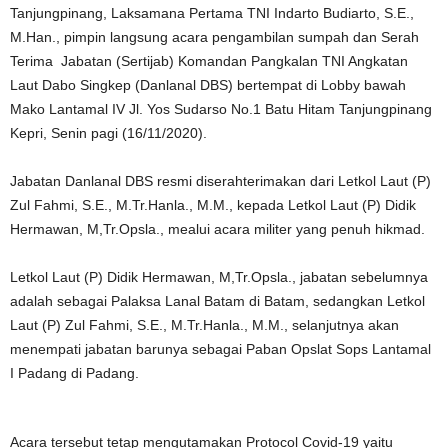
Tanjungpinang, Laksamana Pertama TNI Indarto Budiarto, S.E.,
M.Han., pimpin langsung acara pengambilan sumpah dan Serah
Terima Jabatan (Sertijab) Komandan Pangkalan TNI Angkatan
Laut Dabo Singkep (Danlanal DBS) bertempat di Lobby bawah
Mako Lantamal IV Jl. Yos Sudarso No.1 Batu Hitam Tanjungpinang
Kepri, Senin pagi (16/11/2020).
Jabatan Danlanal DBS resmi diserahterimakan dari Letkol Laut (P)
Zul Fahmi, S.E., M.Tr.Hanla., M.M., kepada Letkol Laut (P) Didik
Hermawan, M,Tr.Opsla., mealui acara militer yang penuh hikmad.
Letkol Laut (P) Didik Hermawan, M,Tr.Opsla., jabatan sebelumnya
adalah sebagai Palaksa Lanal Batam di Batam, sedangkan Letkol
Laut (P) Zul Fahmi, S.E., M.Tr.Hanla., M.M., selanjutnya akan
menempati jabatan barunya sebagai Paban Opslat Sops Lantamal
I Padang di Padang.
Acara tersebut tetap mengutamakan Protocol Covid-19 yaitu