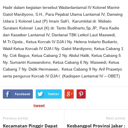
Hadir dalam kegiatan tersebut Wadanlantamal IV Kolonel Marinir
Gatot Mardiyono, S.H., Para Pejabat Utama Lantamal IV, Danwing
Udara 1 Kolonel Laut (P) Imam Safi’i, Karumkital dr. Midiato
Suratani Kolonel Laut (K) dr. Tanto Budiharto,Sp.JP., Para Kadis
dan Kasatker Lantamal IV, Danlanal TBK Letkol Laut Maswedi,
M.Tr.Opsla., Ketua Korcab IV DJA I Ny. Helena Indarto Budiarto,
Wakil Ketua Korcab IV DJA I Ny. Gatot Mardiyono, Ketua Cabang 1
Ny. Cok Bagus, Ketua Cabang 2 Ny. Abdul Halik, Ketua Cabang 5
Ny. Sumantri Kuswandono, Ketua Cabang 6 Ny. Maswedi, Ketua
Cabang 7 Ny. Didik Hermawan, Ketua Cabang 9 Ny. Arif Prasetyo
serta pengurus Korcab IV DJA I. (Kadispen Lantamal IV – OBET)
Facebook
Twitter
tweet
Previous article
Next article
Kecamatan Pinggir Dapat
Kesbangpol Provinsi Jabar :