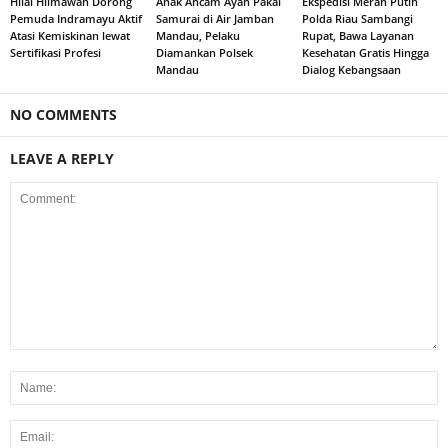
Hilal Hilmawan Dorong
Anak Ancam Ayah Pakai
Ekspedisi Merah Putih
Pemuda Indramayu Aktif
Samurai di Air Jamban
Polda Riau Sambangi
Atasi Kemiskinan lewat
Mandau, Pelaku
Rupat, Bawa Layanan
Sertifikasi Profesi
Diamankan Polsek
Kesehatan Gratis Hingga
Mandau
Dialog Kebangsaan
NO COMMENTS
LEAVE A REPLY