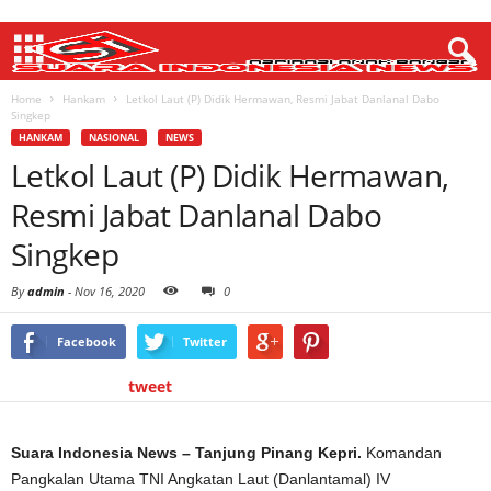
Home
Hankam
Letkol Laut (P) Didik Hermawan, Resmi Jabat Danlanal Dabo
Singkep
HANKAM
NASIONAL
NEWS
Letkol Laut (P) Didik Hermawan,
Resmi Jabat Danlanal Dabo
Singkep
By
admin
-
Nov 16, 2020
0
Facebook
Twitter
tweet
Suara Indonesia News – Tanjung Pinang Kepri.
Komandan
Pangkalan Utama TNI Angkatan Laut (Danlantamal) IV