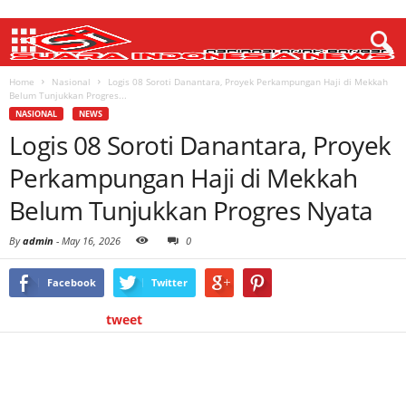
Home
Nasional
Logis 08 Soroti Danantara, Proyek Perkampungan Haji di Mekkah
Belum Tunjukkan Progres...
NASIONAL
NEWS
Logis 08 Soroti Danantara, Proyek
Perkampungan Haji di Mekkah
Belum Tunjukkan Progres Nyata
By
admin
-
May 16, 2026
0
Facebook
Twitter
tweet