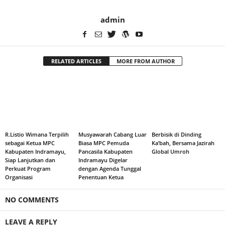
admin
RELATED ARTICLES
MORE FROM AUTHOR
R.Listio Wimana Terpilih
Musyawarah Cabang Luar
Berbisik di Dinding
sebagai Ketua MPC
Biasa MPC Pemuda
Ka’bah, Bersama Jazirah
Kabupaten Indramayu,
Pancasila Kabupaten
Global Umroh
Siap Lanjutkan dan
Indramayu Digelar
Perkuat Program
dengan Agenda Tunggal
Organisasi
Penentuan Ketua
NO COMMENTS
LEAVE A REPLY