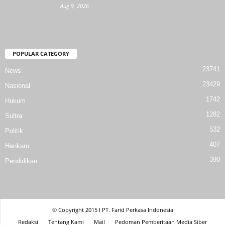
Aug 9, 2026
POPULAR CATEGORY
23741
News
23429
Nasional
1742
Hukum
1282
Sultra
532
Politik
407
Hankam
390
Pendidikan
© Copyright 2015 l PT. Farid Perkasa Indonesia
Redaksi
Tentang Kami
Mail
Pedoman Pemberitaan Media Siber