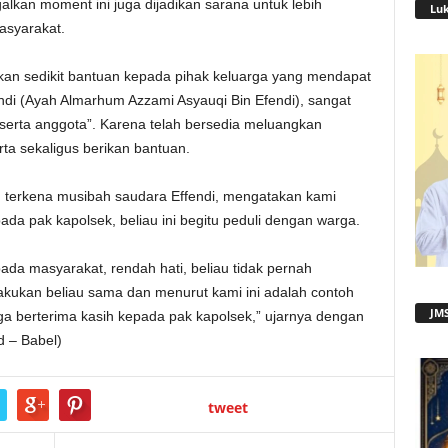
lkan moment ini juga dijadikan sarana untuk lebih
Lu
asyarakat.
kan sedikit bantuan kepada pihak keluarga yang mendapat
di (Ayah Almarhum Azzami Asyauqi Bin Efendi), sangat
 serta anggota”. Karena telah bersedia meluangkan
a sekaligus berikan bantuan.
 terkena musibah saudara Effendi, mengatakan kami
ada pak kapolsek, beliau ini begitu peduli dengan warga.
pada masyarakat, rendah hati, beliau tidak pernah
ukan beliau sama dan menurut kami ini adalah contoh
JMS
arga berterima kasih kepada pak kapolsek,” ujarnya dengan
d – Babel)
tweet