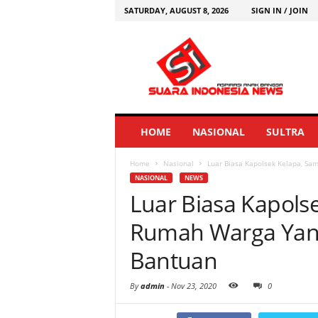
SATURDAY, AUGUST 8, 2026
SIGN IN / JOIN
HOME
NASIONAL
SULTRA
Home
Nasional
Luar Biasa Kapolsek Kelapa, S
NASIONAL
NEWS
Luar Biasa Kapols
Rumah Warga Yang
Bantuan
By
admin
-
Nov 23, 2020
0