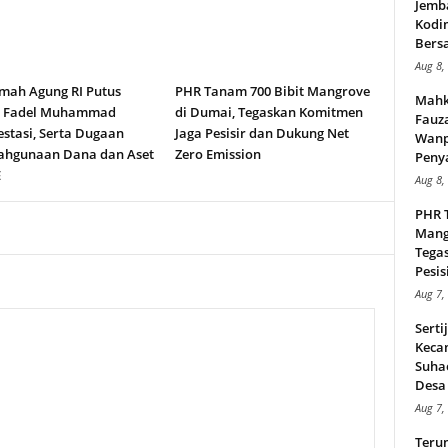
Jemb
Kodi
Bers
Aug 8,
ah Agung RI Putus
PHR Tanam 700 Bibit Mangrove
Mahk
n Fadel Muhammad
di Dumai, Tegaskan Komitmen
Fauz
stasi, Serta Dugaan
Jaga Pesisir dan Dukung Net
Wanp
ahgunaan Dana dan Aset
Zero Emission
Peny
E
Aug 8,
PHR 
Mang
Tega
Pesisi
Aug 7,
Serti
Keca
Suha
Desa 
Aug 7,
Teru