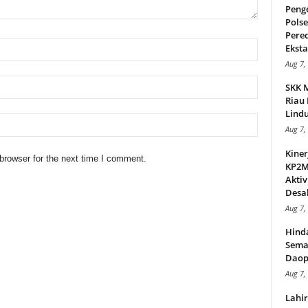
Peng
Pols
Pere
Ekstas
Aug 7,
SKK 
Riau 
Lindu
Aug 7,
Kiner
browser for the next time I comment.
KP2MI
Aktiv
Desak
Aug 7,
Hind
Sema
Daop
Aug 7,
Lahi