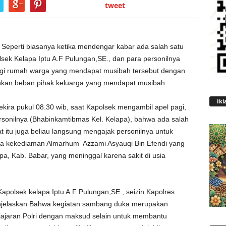
tweet
Seperti biasanya ketika mendengar kabar ada salah satu
ek Kelapa Iptu A.F Pulungan,SE., dan para personilnya
gi rumah warga yang mendapat musibah tersebut dengan
nkan beban pihak keluarga yang mendapat musibah.
Ikl
kira pukul 08.30 wib, saat Kapolsek mengambil apel pagi,
ersonilnya (Bhabinkamtibmas Kel. Kelapa), bahwa ada salah
 itu juga beliau langsung mengajak personilnya untuk
a kekediaman Almarhum Azzami Asyauqi Bin Efendi yang
pa, Kab. Babar, yang meninggal karena sakit di usia
Kapolsek kelapa Iptu A.F Pulungan,SE., seizin Kapolres
njelaskan Bahwa kegiatan sambang duka merupakan
 jajaran Polri dengan maksud selain untuk membantu