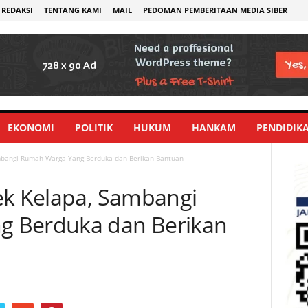
REDAKSI
TENTANG KAMI
MAIL
PEDOMAN PEMBERITAAN MEDIA SIBER
EKONOMI
POLITIK
HUKUM
HANKAM
PENDIDIK
ambangi Rumah Warga Yang Berduka dan Berikan Bantuan
ek Kelapa, Sambangi
 Berduka dan Berikan