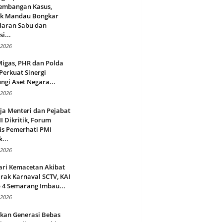
embangan Kasus,
ek Mandau Bongkar
daran Sabu dan
i...
 2026
Migas, PHR dan Polda
Perkuat Sinergi
ngi Aset Negara...
 2026
ja Menteri dan Pejabat
 Dikritik, Forum
is Pemerhati PMI
...
 2026
ari Kemacetan Akibat
rak Karnaval SCTV, KAI
 4 Semarang Imbau...
 2026
rkan Generasi Bebas