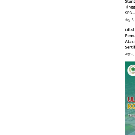
Stunt
Tingg
SP3..
Aug 7,
Hila
Pemu
Atasi
Serti
Aug 6,