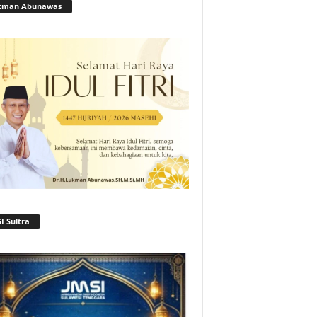
kman Abunawas
I Sultra