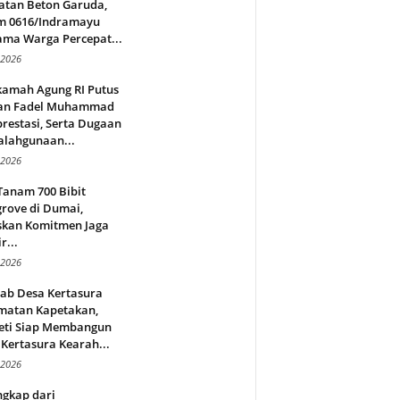
atan Beton Garuda,
m 0616/Indramayu
ama Warga Percepat...
 2026
amah Agung RI Putus
an Fadel Muhammad
restasi, Serta Dugaan
alahgunaan...
 2026
Tanam 700 Bibit
rove di Dumai,
skan Komitmen Jaga
r...
 2026
jab Desa Kertasura
matan Kapetakan,
eti Siap Membangun
Kertasura Kearah...
 2026
ngkap dari