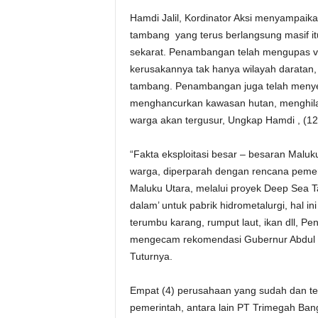
Hamdi Jalil, Kordinator Aksi menyampaika
tambang yang terus berlangsung masif it
sekarat. Penambangan telah mengupas ve
kerusakannya tak hanya wilayah daratan, t
tambang. Penambangan juga telah menyeb
menghancurkan kawasan hutan, menghilan
warga akan tergusur, Ungkap Hamdi , (12
“Fakta eksploitasi besar – besaran Maluku
warga, diperparah dengan rencana pemeri
Maluku Utara, melalui proyek Deep Sea T
dalam’ untuk pabrik hidrometalurgi, hal i
terumbu karang, rumput laut, ikan dll, 
mengecam rekomendasi Gubernur Abdul G
Tuturnya.
Empat (4) perusahaan yang sudah dan te
pemerintah, antara lain PT Trimegah Ban