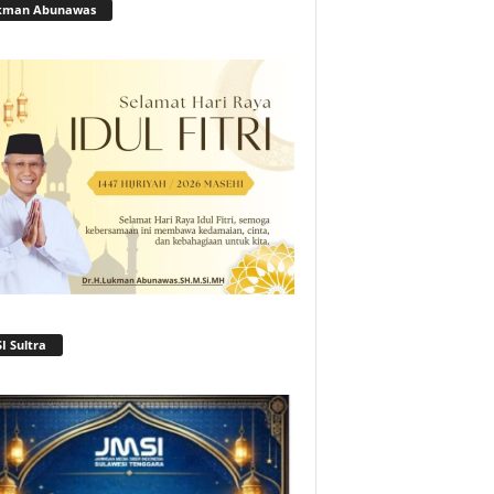
kman Abunawas
I Sultra