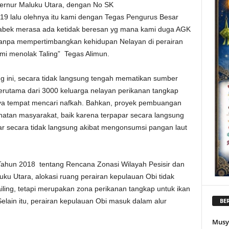
ubernur Maluku Utara, dengan No SK
19 lalu olehnya itu kami dengan Tegas Pengurus Besar
bek merasa ada ketidak beresan yg mana kami duga AGK
 tanpa mempertimbangkan kehidupan Nelayan di perairan
ami menolak Taling” Tegas Alimun.
g ini, secara tidak langsung tengah mematikan sumber
erutama dari 3000 keluarga nelayan perikanan tangkap
nya tempat mencari nafkah. Bahkan, proyek pembuangan
esehatan masyarakat, baik karena terpapar secara langsung
apar secara tidak langsung akibat mengonsumsi pangan laut
Tahun 2018 tentang Rencana Zonasi Wilayah Pesisir dan
ku Utara, alokasi ruang perairan kepulauan Obi tidak
ling, tetapi merupakan zona perikanan tangkap untuk ikan
Selain itu, perairan kepulauan Obi masuk dalam alur
BER
Musy