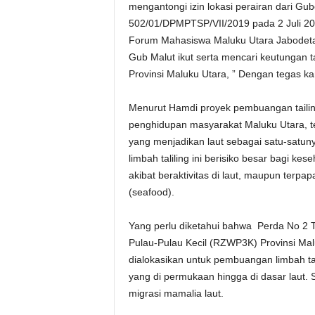
mengantongi izin lokasi perairan dari G
502/01/DPMPTSP/VII/2019 pada 2 Juli 20
Forum Mahasiswa Maluku Utara Jabodeta
Gub Malut ikut serta mencari keutungan
Provinsi Maluku Utara, ” Dengan tegas k
Menurut Hamdi proyek pembuangan tailin
penghidupan masyarakat Maluku Utara, t
yang menjadikan laut sebagai satu-satu
limbah taliling ini berisiko besar bagi k
akibat beraktivitas di laut, maupun terp
(seafood).
Yang perlu diketahui bahwa Perda No 2 
Pulau-Pulau Kecil (RZWP3K) Provinsi Malu
dialokasikan untuk pembuangan limbah tai
yang di permukaan hingga di dasar laut. 
migrasi mamalia laut.