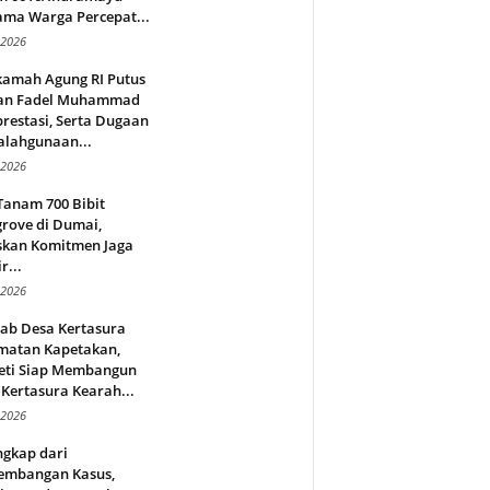
ama Warga Percepat...
 2026
amah Agung RI Putus
an Fadel Muhammad
restasi, Serta Dugaan
alahgunaan...
 2026
Tanam 700 Bibit
rove di Dumai,
skan Komitmen Jaga
r...
 2026
jab Desa Kertasura
matan Kapetakan,
eti Siap Membangun
Kertasura Kearah...
 2026
ngkap dari
embangan Kasus,