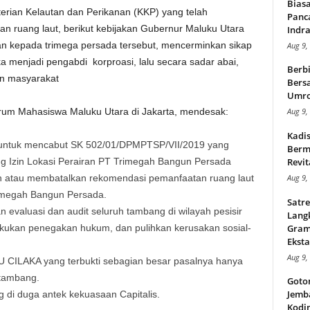
Bias
ian Kelautan dan Perikanan (KKP) yang telah
Panc
 ruang laut, berikut kebijakan Gubernur Maluku Utara
Indra
ran kepada trimega persada tersebut, mencerminkan sikap
Aug 9,
a menjadi pengabdi korproasi, lalu secara sadar abai,
Berbi
n masyarakat
Bersa
Umr
orum Mahasiswa Maluku Utara di Jakarta, mendesak:
Aug 9,
Kadi
untuk mencabut SK 502/01/DPMPTSP/VII/2019 yang
Berma
tang Izin Lokasi Perairan PT Trimegah Bangun Persada
Revit
 atau membatalkan rekomendasi pemanfaatan ruang laut
Aug 9,
rimegah Bangun Persada.
Satre
evaluasi dan audit seluruh tambang di wilayah pesisir
Lang
lakukan penegakan hukum, dan pulihkan kerusakan sosial-
Gram
Eksta
Aug 9,
CILAKA yang terbukti sebagian besar pasalnya hanya
 tambang.
Goto
Jemb
 di duga antek kekuasaan Capitalis.
Kodi