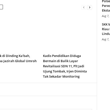
Pols
Pere
Ekstas
Aug 7,
SKK 
Riau 
Lindu
Aug 7,
k di Dinding Ka’bah,
Kadis Pendidikan Diduga
a Jazirah Global Umroh
Bermain di Balik Layar
Revitalisasi SDN 11, Plt Jadi
Ujung Tombak, Irjen Diminta
Tak Sekadar Monitoring