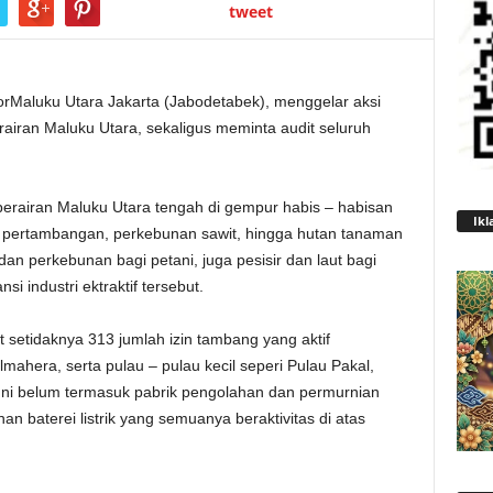
tweet
rMaluku Utara Jakarta (Jabodetabek), menggelar aksi
airan Maluku Utara, sekaligus meminta audit seluruh
perairan Maluku Utara tengah di gempur habis – habisan
Ikl
 dari pertambangan, perkebunan sawit, hingga hutan tanaman
 dan perkebunan bagi petani, juga pesisir dan laut bagi
i industri ektraktif tersebut.
 setidaknya 313 jumlah izin tambang yang aktif
mahera, serta pulau – pulau kecil seperi Pulau Pakal,
ni belum termasuk pabrik pengolahan dan permurnian
an baterei listrik yang semuanya beraktivitas di atas