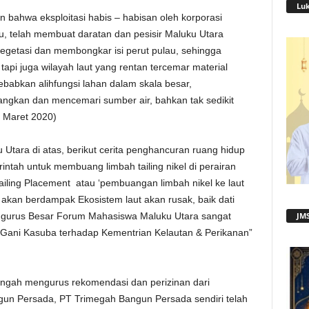
Lu
n bahwa eksploitasi habis – habisan oleh korporasi
u, telah membuat daratan dan pesisir Maluku Utara
getasi dan membongkar isi perut pulau, sehingga
api juga wilayah laut yang rentan tercemar material
abkan alihfungsi lahan dalam skala besar,
gkan dan mencemari sumber air, bahkan tak sedikit
 Maret 2020)
 Utara di atas, berikut cerita penghancuran ruang hidup
ntah untuk membuang limbah tailing nikel di perairan
ailing Placement atau ‘pembuangan limbah nikel ke laut
ni akan berdampak Ekosistem laut akan rusak, baik dati
Pengurus Besar Forum Mahasiswa Maluku Utara sangat
JMS
ani Kasuba terhadap Kementrian Kelautan & Perikanan”
ngah mengurus rekomendasi dan perizinan dari
gun Persada, PT Trimegah Bangun Persada sendiri telah