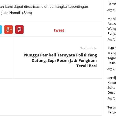
Bers
utan kami dapat direalisasi oleh pemangku kepentingan
Aug 8,
ungkas Hamdi. (Sam)
Mahk
Fauz
Wanp
tweet
Peny
Aug 8,
Next article
PHR 
Mang
Nunggu Pembeli Ternyata Polisi Yang
Tega
Datang, Sopi Resmi Jadi Penghuni
Pesisi
Terali Besi
Aug 7,
Serti
Keca
Suha
Desa 
Aug 7,
Teru
Peng