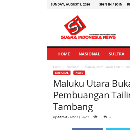
SUNDAY, AUGUST 9, 2026
SIGN IN / JOIN
R
HOME
NASIONAL
SULTRA
Home
Nasional
Maluku Utara Bukan Toilet, Hen
NASIONAL
NEWS
Maluku Utara Buka
Pembuangan Taili
Tambang
By
admin
-
Mar 13, 2020
0