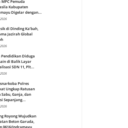
a MPC Pemuda
asila Kabupaten
mayu Digelar dengan...
 2026
sik di Dinding Ka’bah,
ma Jazirah Global
oh
 2026
s Pendidikan Diduga
in di Balik Layar
alisasi SDN 11, Plt...
 2026
snarkoba Polres
kat Ungkap Ratusan
 Sabu, Ganja, dan
si Sepanjang...
 2026
ng Royong Wujudkan
atan Beton Garuda,
m 0616/Indramayu