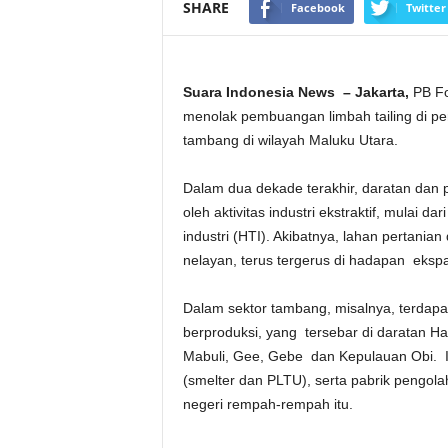
SHARE
Facebook
Twitter
Suara Indonesia News – Jakarta,
PB Fo
menolak pembuangan limbah tailing di per
tambang di wilayah Maluku Utara.
Dalam dua dekade terakhir, daratan dan 
oleh aktivitas industri ekstraktif, mulai
industri (HTI). Akibatnya, lahan pertanian
nelayan, terus tergerus di hadapan ekspans
Dalam sektor tambang, misalnya, terdapat
berproduksi, yang tersebar di daratan Hal
Mabuli, Gee, Gebe dan Kepulauan Obi. I
(smelter dan PLTU), serta pabrik pengolah
negeri rempah-rempah itu.