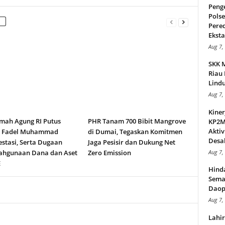
Peng
Pols
Pere
Ekstas
Aug 7,
SKK 
Riau 
Lindu
Aug 7,
Kiner
ah Agung RI Putus
PHR Tanam 700 Bibit Mangrove
KP2MI
Aktiv
n Fadel Muhammad
di Dumai, Tegaskan Komitmen
Desak
stasi, Serta Dugaan
Jaga Pesisir dan Dukung Net
ahgunaan Dana dan Aset
Zero Emission
Aug 7,
E
Hind
Sema
Daop
Aug 7,
Lahi