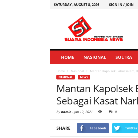
SATURDAY, AUGUST 8, 2026
SIGN IN / JOIN
HOME
NASIONAL
SULTRA
Home
Nasional
Mantan Kapolsek Babussalam, Di
NASIONAL
NEWS
Mantan Kapolsek 
Sebagai Kasat Nar
By
admin
-
Jan 12, 2021
0
SHARE
Facebook
Twitter