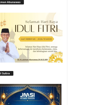
kman Abunawas
I Sultra