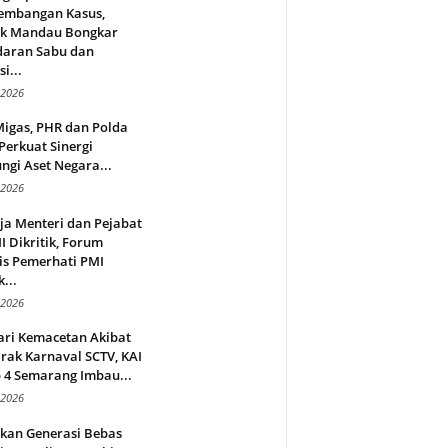
embangan Kasus,
ek Mandau Bongkar
daran Sabu dan
i...
 2026
Migas, PHR dan Polda
Perkuat Sinergi
ngi Aset Negara...
 2026
ja Menteri dan Pejabat
 Dikritik, Forum
is Pemerhati PMI
...
 2026
ari Kemacetan Akibat
rak Karnaval SCTV, KAI
 4 Semarang Imbau...
 2026
rkan Generasi Bebas