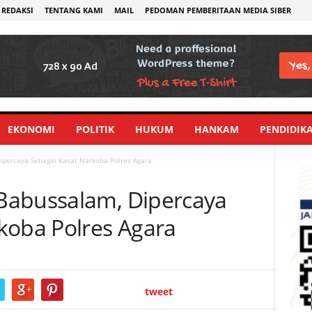
REDAKSI
TENTANG KAMI
MAIL
PEDOMAN PEMBERITAAN MEDIA SIBER
EKONOMI
POLITIK
HUKUM
HANKAM
PENDIDIK
percaya Sebagai Kasat Narkoba Polres Agara
Babussalam, Dipercaya
koba Polres Agara
tweet