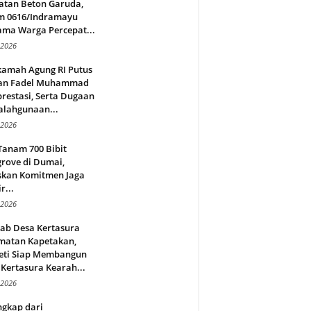
atan Beton Garuda,
m 0616/Indramayu
ama Warga Percepat...
 2026
amah Agung RI Putus
an Fadel Muhammad
restasi, Serta Dugaan
alahgunaan...
 2026
Tanam 700 Bibit
rove di Dumai,
skan Komitmen Jaga
r...
 2026
jab Desa Kertasura
matan Kapetakan,
eti Siap Membangun
Kertasura Kearah...
 2026
ngkap dari