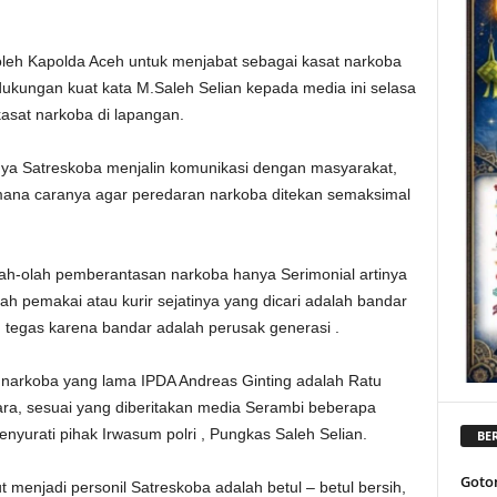
 oleh Kapolda Aceh untuk menjabat sebagai kasat narkoba
dukungan kuat kata M.Saleh Selian kepada media ini selasa
kasat narkoba di lapangan.
anya Satreskoba menjalin komunikasi dengan masyarakat,
aimana caranya agar peredaran narkoba ditekan semaksimal
lah-olah pemberantasan narkoba hanya Serimonial artinya
ah pemakai atau kurir sejatinya yang dicari adalah bandar
n tegas karena bandar adalah perusak generasi .
t narkoba yang lama IPDA Andreas Ginting adalah Ratu
ra, sesuai yang diberitakan media Serambi beberapa
enyurati pihak Irwasum polri , Pungkas Saleh Selian.
BER
Goto
t menjadi personil Satreskoba adalah betul – betul bersih,