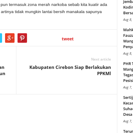
Jemb
a pun termasuk zona merah narkoba sebab kita kuatir ada
Kodi
artinya tidak mungkin lantai bersih manakala sapunya
Bers
Aug 8,
Mahk
Fauz
tweet
Wanp
Peny
Aug 8,
Next article
PHR 
an
Kabupaten Cirebon Siap Berlakukan
Mang
pun
PPKMl
Tega
Pesisi
Aug 7,
Serti
Keca
Suha
Desa 
Aug 7,
Teru