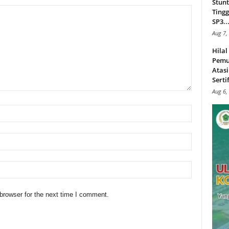
Stunt
Tingg
SP3..
Aug 7,
Hila
Pemu
Atasi
Serti
Aug 6,
browser for the next time I comment.