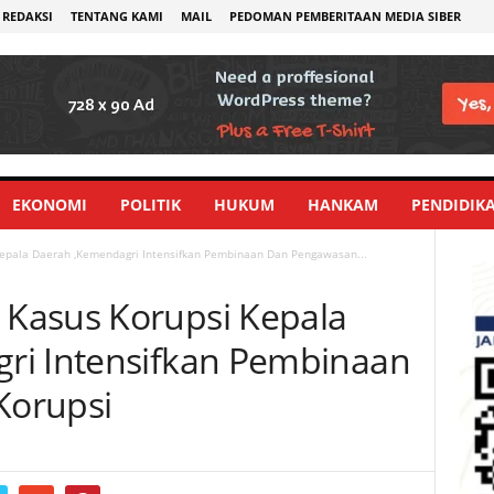
REDAKSI
TENTANG KAMI
MAIL
PEDOMAN PEMBERITAAN MEDIA SIBER
EKONOMI
POLITIK
HUKUM
HANKAM
PENDIDIK
epala Daerah ,Kemendagri Intensifkan Pembinaan Dan Pengawasan...
Kasus Korupsi Kepala
ri Intensifkan Pembinaan
Korupsi