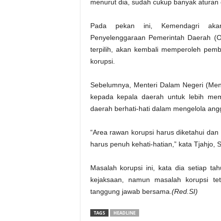
menurut dia, sudah cukup banyak aturan 
Pada pekan ini, Kemendagri akan
Penyelenggaraan Pemerintah Daerah (O
terpilih, akan kembali memperoleh pemb
korupsi.
Sebelumnya, Menteri Dalam Negeri (Me
kepada kepala daerah untuk lebih me
daerah berhati-hati dalam mengelola ang
“Area rawan korupsi harus diketahui da
harus penuh kehati-hatian,” kata Tjahjo, S
Masalah korupsi ini, kata dia setiap t
kejaksaan, namun masalah korupsi tet
tanggung jawab bersama.
(Red.SI)
TAGS
HEADLINE