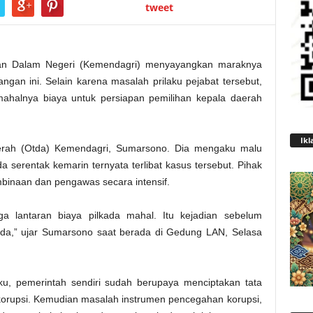
tweet
ian Dalam Negeri (Kemendagri) menyayangkan maraknya
ngan ini. Selain karena masalah prilaku pejabat tersebut,
an mahalnya biaya untuk persiapan pemilihan kepala daerah
Ikl
aerah (Otda) Kemendagri, Sumarsono. Dia mengaku malu
a serentak kemarin ternyata terlibat kasus tersebut. Pihak
binaan dan pengawas secara intensif.
ga lantaran biaya pilkada mahal. Itu kejadian sebelum
ada,” ujar Sumarsono saat berada di Gedung LAN, Selasa
u, pemerintah sendiri sudah berupaya menciptakan tata
 korupsi. Kemudian masalah instrumen pencegahan korupsi,