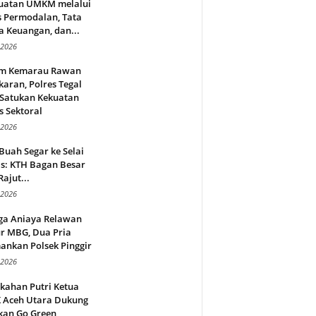
uatan UMKM melalui
s Permodalan, Tata
a Keuangan, dan...
 2026
m Kemarau Rawan
aran, Polres Tegal
 Satukan Kekuatan
s Sektoral
 2026
Buah Segar ke Selai
s: KTH Bagan Besar
Rajut...
 2026
ga Aniaya Relawan
r MBG, Dua Pria
ankan Polsek Pinggir
 2026
kahan Putri Ketua
 Aceh Utara Dukung
kan Go Green,