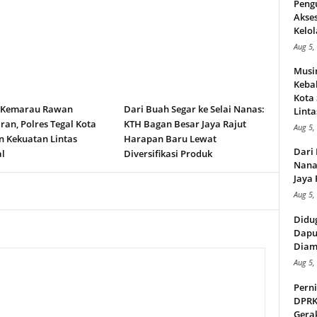
Peng
Akse
Kelol
Aug 5,
Musi
Kebak
Kota
 Kemarau Rawan
Dari Buah Segar ke Selai Nanas:
Linta
an, Polres Tegal Kota
KTH Bagan Besar Jaya Rajut
Aug 5,
n Kekuatan Lintas
Harapan Baru Lewat
Dari 
l
Diversifikasi Produk
Nana
Jaya 
Aug 5,
Didu
Dapu
Diam
Aug 5,
Perni
DPRK
Gera