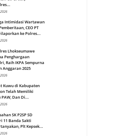
res...
 2026
ga Intimidasi Wartawan
Pemberitaan, CEO PT
ilaporkan ke Polres...
 2026
lres Lhokseumawe
ma Penghargaan
ri, Raih IKPA Sempurna
n Anggaran 2025
 2026
t Kuwu di Kabupaten
on Telah Memiliki
 PAW, Dan Di...
 2026
sahan SK P2SP SD
i 11 Banda Sakti
tanyakan, Plt Kepsek...
 2026