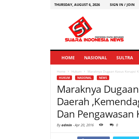
THURSDAY, AUGUST 6, 2026
SIGN IN / JOIN
HOME
NASIONAL
SULTRA
Home
Hukum
Maraknya Dugaan Kasus Korupsi K
HUKUM
NASIONAL
NEWS
Maraknya Dugaan 
Daerah ,Kemendag
Dan Pengawasan 
By
admin
-
Apr 20, 2016
0