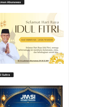
kman Abunawas
I Sultra