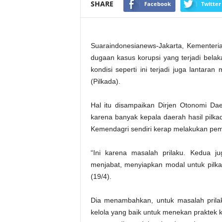
SHARE
Facebook
Twitter
Suaraindonesianews-Jakarta, Kementer
dugaan kasus korupsi yang terjadi belaka
kondisi seperti ini terjadi juga lantar
(Pilkada).
Hal itu disampaikan Dirjen Otonomi D
karena banyak kepala daerah hasil pilkad
Kemendagri sendiri kerap melakukan pem
“Ini karena masalah prilaku. Kedua ju
menjabat, menyiapkan modal untuk pilk
(19/4).
Dia menambahkan, untuk masalah prilak
kelola yang baik untuk menekan praktek