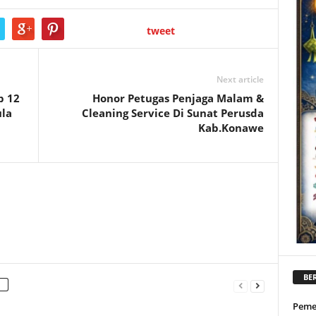
tweet
Next article
p 12
Honor Petugas Penjaga Malam &
la
Cleaning Service Di Sunat Perusda
Kab.Konawe
BER
Peme