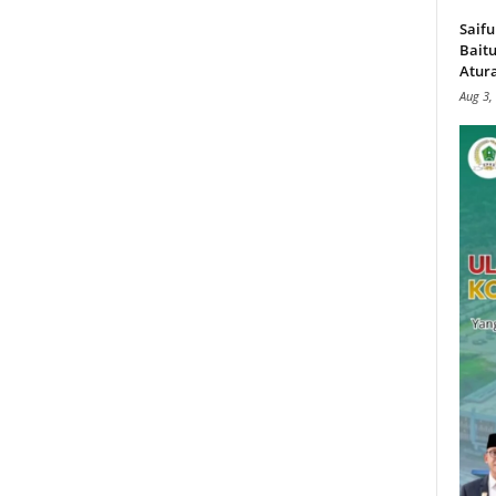
Saifu
Baitu
Atura
Aug 3,