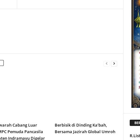
BER
arah Cabang Luar
Berbisik di Dinding Ka’bah,
MPC Pemuda Pancasila
Bersama Jazirah Global Umroh
R.Lis
ten Indramayu Digelar