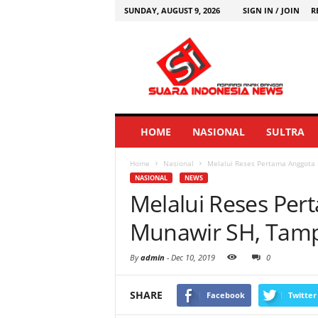
SUNDAY, AUGUST 9, 2026
SIGN IN / JOIN
R
HOME
NASIONAL
SULTRA
Home
Nasional
Melalui Reses Pertama Anggota
NASIONAL
NEWS
Melalui Reses Pe
Munawir SH, Tamp
By
admin
-
Dec 10, 2019
0
SHARE
Facebook
Twitter