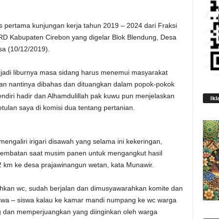
 pertama kunjungan kerja tahun 2019 – 2024 dari Fraksi
D Kabupaten Cirebon yang digelar Blok Blendung, Desa
sa (10/12/2019).
i jadi liburnya masa sidang harus menemui masyarakat
kan nantinya dibahas dan dituangkan dalam popok-pokok
endiri hadir dan Alhamdulillah pak kuwu pun menjelaskan
Ikl
etulan saya di komisi dua tentang pertanian.
galiri irigari disawah yang selama ini kekeringan,
 jembatan saat musim panen untuk mengangkut hasil
2 km ke desa prajawinangun wetan, kata Munawir.
hkan wc, sudah berjalan dan dimusyawarahkan komite dan
iswa – siswa kalau ke kamar mandi numpang ke wc warga
g dan memperjuangkan yang diinginkan oleh warga