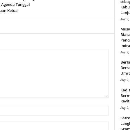
seba
 Agenda Tunggal
Kabu
uan Ketua
Lanju
Aug 9,
Musy
Bias
Panc
Indra
Aug 9,
Berbi
Bersa
Umr
Aug 9,
Kadi
Berma
Revit
Aug 9,
Satre
Lang
Gram