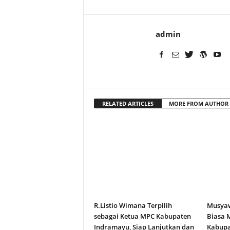
admin
RELATED ARTICLES
MORE FROM AUTHOR
R.Listio Wimana Terpilih
Musyaw
sebagai Ketua MPC Kabupaten
Biasa 
Indramayu, Siap Lanjutkan dan
Kabupa