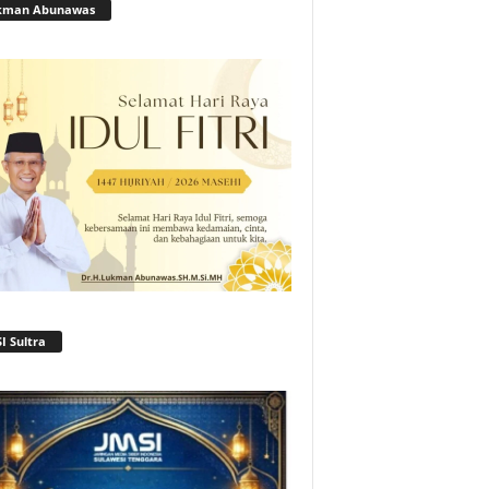
kman Abunawas
I Sultra