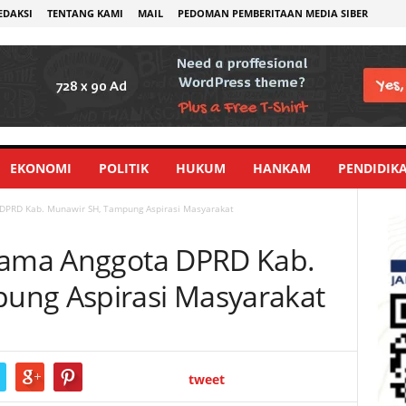
EDAKSI
TENTANG KAMI
MAIL
PEDOMAN PEMBERITAAN MEDIA SIBER
EKONOMI
POLITIK
HUKUM
HANKAM
PENDIDIK
 DPRD Kab. Munawir SH, Tampung Aspirasi Masyarakat
rtama Anggota DPRD Kab.
ung Aspirasi Masyarakat
tweet