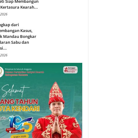
eti Siap Membangun
Kertasura Kearah...
 2026
ngkap dari
embangan Kasus,
ek Mandau Bongkar
daran Sabu dan
i...
 2026