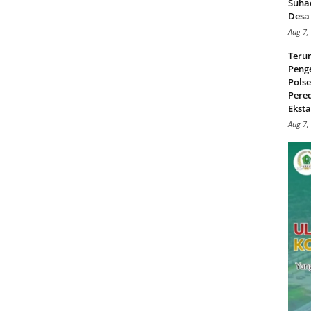
Suha
Desa 
Aug 7,
Teru
Peng
Pols
Pere
Ekstas
Aug 7,