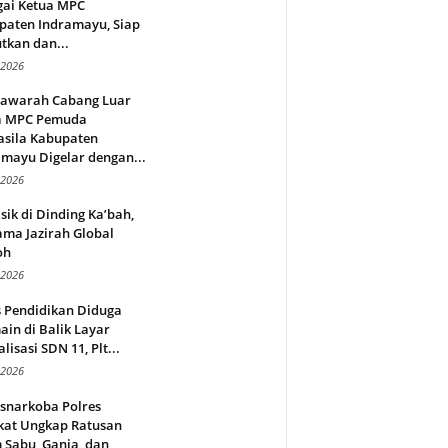
gai Ketua MPC
paten Indramayu, Siap
tkan dan...
 2026
awarah Cabang Luar
a MPC Pemuda
asila Kabupaten
mayu Digelar dengan...
 2026
sik di Dinding Ka’bah,
ma Jazirah Global
oh
 2026
s Pendidikan Diduga
in di Balik Layar
alisasi SDN 11, Plt...
 2026
snarkoba Polres
kat Ungkap Ratusan
 Sabu, Ganja, dan