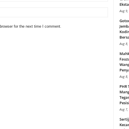
Eksta
Aug 9,
Goto
Jemb
browser for the next time I comment.
Kodi
Bers
Aug 8,
Mahk
Fauz
Wanp
Peny
Aug 8,
PHR 
Mang
Tega
Pesisi
Aug 7,
Serti
Keca