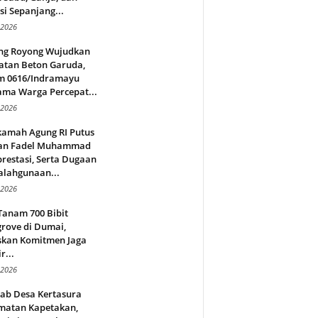
si Sepanjang...
 2026
ng Royong Wujudkan
atan Beton Garuda,
m 0616/Indramayu
ama Warga Percepat...
 2026
amah Agung RI Putus
an Fadel Muhammad
restasi, Serta Dugaan
alahgunaan...
 2026
Tanam 700 Bibit
rove di Dumai,
skan Komitmen Jaga
r...
 2026
jab Desa Kertasura
matan Kapetakan,