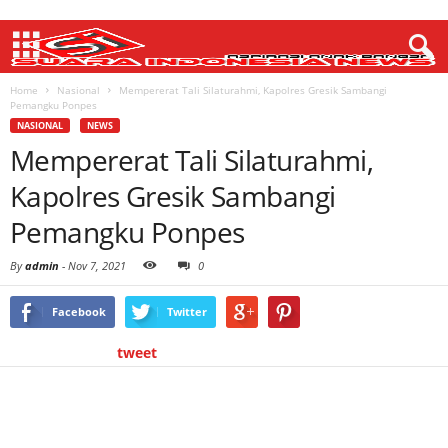
Home
Nasional
Mempererat Tali Silaturahmi, Kapolres Gresik Sambangi
Pemangku Ponpes
NASIONAL
NEWS
Mempererat Tali Silaturahmi,
Kapolres Gresik Sambangi
Pemangku Ponpes
By
admin
-
Nov 7, 2021
0
Facebook
Twitter
tweet