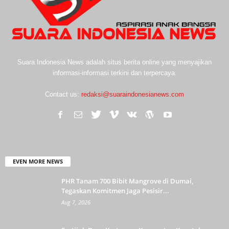
Suara Indonesia News adalah situs berita online yang menyajikan
informasi-informasi terkini dan terpercaya.
Contact us:
redaksi@suaraindonesianews.com
EVEN MORE NEWS
PHR Tanam 700 Bibit Mangrove di Dumai,
Tegaskan Komitmen Jaga Pesisir...
Aug 7, 2026