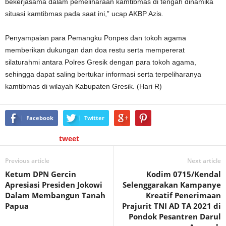
bekerjasama dalam pemeliharaan kamtibmas di tengah dinamika
situasi kamtibmas pada saat ini,” ucap AKBP Azis.
Penyampaian para Pemangku Ponpes dan tokoh agama
memberikan dukungan dan doa restu serta mempererat
silaturahmi antara Polres Gresik dengan para tokoh agama,
sehingga dapat saling bertukar informasi serta terpeliharanya
kamtibmas di wilayah Kabupaten Gresik. (Hari R)
Facebook
Twitter
tweet
Previous article
Next article
Ketum DPN Gercin
Kodim 0715/Kendal
Apresiasi Presiden Jokowi
Selenggarakan Kampanye
Dalam Membangun Tanah
Kreatif Penerimaan
Papua
Prajurit TNI AD TA 2021 di
Pondok Pesantren Darul