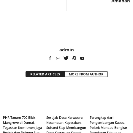
Amanah
admin
RELATED ARTICLES
MORE FROM AUTHOR
PHR Tanam 700 Bibit
Sertijab Desa Kertasura
Terungkap dari
Mangrove di Dumai,
Kecamatan Kapetakan,
Pengembangan Kasus,
Tegaskan Komitmen Jaga
Suhaeti Siap Membangun
Polsek Mandau Bongkar
Pesisir dan Dukung Net
Desa Kertasura Kearah
Peredaran Sabu dan