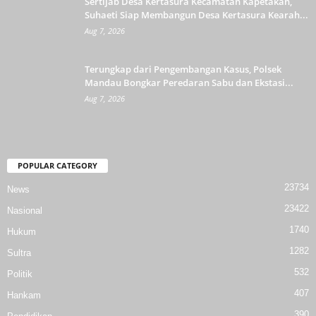
Sertijab Desa Kertasura Kecamatan Kapetakan,
Suhaeti Siap Membangun Desa Kertasura Kearah...
Aug 7, 2026
Terungkap dari Pengembangan Kasus, Polsek
Mandau Bongkar Peredaran Sabu dan Ekstasi...
Aug 7, 2026
POPULAR CATEGORY
23734
News
23422
Nasional
1740
Hukum
1282
Sultra
532
Politik
407
Hankam
390