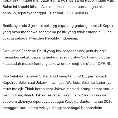
Kabareskrim duet mengatur irama Polri bersama Kapolri Idam Azis.
Bulan ini kapolri Idham Azis memasuki masa purna tugas alias
pensiun, tepatnya tanggal 1 Februari 2021 pensiun.
Sedikitnya ada 3 jendral polisi yg digadang gadang menjadi Kapolri
yang akan mengawal fenomena politik yang tidak enteng di ujung
Jokowi sebagai Presiden Republik Indonesia.
Dari ketiga Jenderal Polisi yang kini beredar luas, penulis ingin
mengulas sekulit bawang tentang sosok Listyo Sigit yang diduga
kuat sudah masuk kantung Jokowi untuk ‘diuji klinis’ oleh DPR RI .
Pria kelahiran Ambon 5 Mei 1969 yang tahun 2011 pernah jadi
Kapolres Solo, saat Jokowi masih jadi Walikota Solo, itu kariernya
terus melejit. Tidak heran saat Jokowi menjadi orang nomor satu di
Republik ini, ditarik Jokowi sebagai Koordinator Sekpri Presiden
sebelum akhirnya dipercaya sebagai Kapolda Banten, tahun 2016
menggantikan Idham Aziz yg diangkat sebagai Kabareskrim.