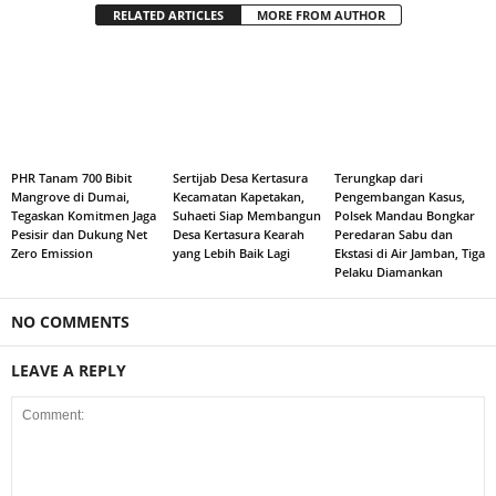
RELATED ARTICLES
MORE FROM AUTHOR
PHR Tanam 700 Bibit
Sertijab Desa Kertasura
Terungkap dari
Mangrove di Dumai,
Kecamatan Kapetakan,
Pengembangan Kasus,
Tegaskan Komitmen Jaga
Suhaeti Siap Membangun
Polsek Mandau Bongkar
Pesisir dan Dukung Net
Desa Kertasura Kearah
Peredaran Sabu dan
Zero Emission
yang Lebih Baik Lagi
Ekstasi di Air Jamban, Tiga
Pelaku Diamankan
NO COMMENTS
LEAVE A REPLY