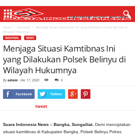
Home
Nasional
Menjaga Situasi Kamtibnas Ini yang Dilakukan Polsek Belinyu di
Wilayah Hukumnya
NASIONAL
NEWS
Menjaga Situasi Kamtibnas Ini
yang Dilakukan Polsek Belinyu di
Wilayah Hukumnya
By
admin
-
Dec 17, 2020
0
Facebook
Twitter
tweet
Suara Indonesia News – Bangka, Sungailiat.
Demi menciptakan
situasi kamtibnas di Kabupaten Bangka, Polsek Belinyu Polres