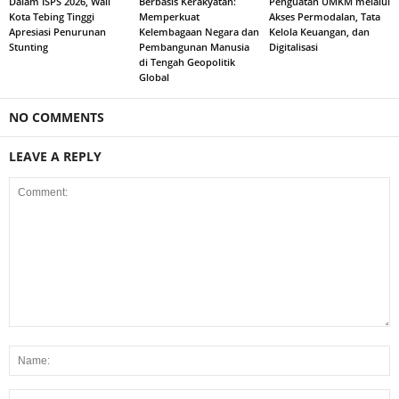
Dalam ISPS 2026, Wali
Berbasis Kerakyatan:
Penguatan UMKM melalui
Kota Tebing Tinggi
Memperkuat
Akses Permodalan, Tata
Apresiasi Penurunan
Kelembagaan Negara dan
Kelola Keuangan, dan
Stunting
Pembangunan Manusia
Digitalisasi
di Tengah Geopolitik
Global
NO COMMENTS
LEAVE A REPLY