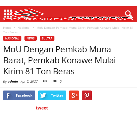
Home
Nasional
MoU Dengan Pemkab Muna Barat, Pemkab Konawe Mulai Kirim 81
Ton Beras
NASIONAL
NEWS
SULTRA
MoU Dengan Pemkab Muna
Barat, Pemkab Konawe Mulai
Kirim 81 Ton Beras
By
admin
-
Apr 8, 2023
0
Facebook
Twitter
tweet