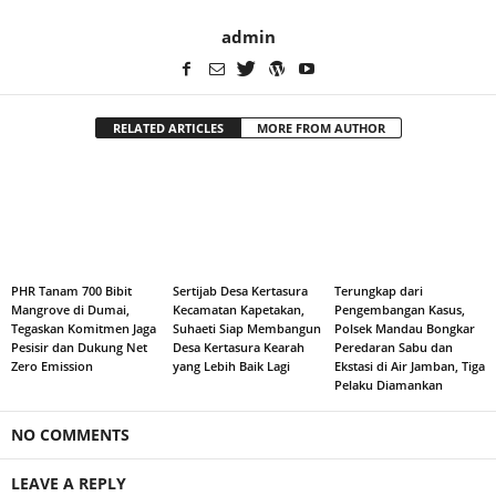
admin
RELATED ARTICLES
MORE FROM AUTHOR
PHR Tanam 700 Bibit
Sertijab Desa Kertasura
Terungkap dari
Mangrove di Dumai,
Kecamatan Kapetakan,
Pengembangan Kasus,
Tegaskan Komitmen Jaga
Suhaeti Siap Membangun
Polsek Mandau Bongkar
Pesisir dan Dukung Net
Desa Kertasura Kearah
Peredaran Sabu dan
Zero Emission
yang Lebih Baik Lagi
Ekstasi di Air Jamban, Tiga
Pelaku Diamankan
NO COMMENTS
LEAVE A REPLY