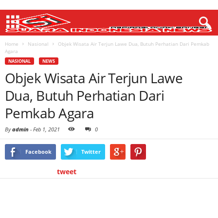
Home
Nasional
Objek Wisata Air Terjun Lawe Dua, Butuh Perhatian Dari Pemkab
Agara
NASIONAL
NEWS
Objek Wisata Air Terjun Lawe
Dua, Butuh Perhatian Dari
Pemkab Agara
By
admin
-
Feb 1, 2021
0
Facebook
Twitter
tweet