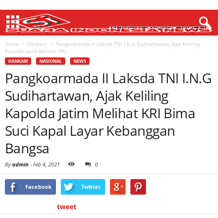
Home
Hankam
Pangkoarmada II Laksda TNI I.N.G Sudihartawan, Ajak Keliling
Kapolda Jatim Melihat KRI...
HANKAM
NASIONAL
NEWS
Pangkoarmada II Laksda TNI I.N.G
Sudihartawan, Ajak Keliling
Kapolda Jatim Melihat KRI Bima
Suci Kapal Layar Kebanggan
Bangsa
By
admin
-
Feb 4, 2021
0
Facebook
Twitter
tweet