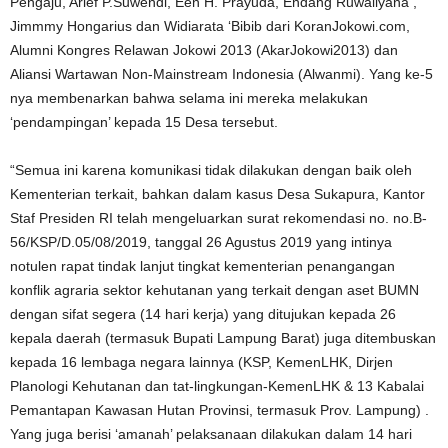
Pengaju, Arief P.Suwendi, Een H. Prayuda, Endang Ruwaliyana ,
Jimmmy Hongarius dan Widiarata ‘Bibib dari KoranJokowi.com,
Alumni Kongres Relawan Jokowi 2013 (AkarJokowi2013) dan
Aliansi Wartawan Non-Mainstream Indonesia (Alwanmi). Yang ke-5
nya membenarkan bahwa selama ini mereka melakukan
‘pendampingan’ kepada 15 Desa tersebut.
“Semua ini karena komunikasi tidak dilakukan dengan baik oleh
Kementerian terkait, bahkan dalam kasus Desa Sukapura, Kantor
Staf Presiden RI telah mengeluarkan surat rekomendasi no. no.B-
56/KSP/D.05/08/2019, tanggal 26 Agustus 2019 yang intinya
notulen rapat tindak lanjut tingkat kementerian penangangan
konflik agraria sektor kehutanan yang terkait dengan aset BUMN
dengan sifat segera (14 hari kerja) yang ditujukan kepada 26
kepala daerah (termasuk Bupati Lampung Barat) juga ditembuskan
kepada 16 lembaga negara lainnya (KSP, KemenLHK, Dirjen
Planologi Kehutanan dan tat-lingkungan-KemenLHK & 13 Kabalai
Pemantapan Kawasan Hutan Provinsi, termasuk Prov. Lampung) .
Yang juga berisi ‘amanah’ pelaksanaan dilakukan dalam 14 hari