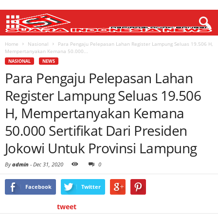
Home
Nasional
Para Pengaju Pelepasan Lahan Register Lampung Seluas 19.506 H,
Mempertanyakan Kemana 50.000...
NASIONAL
NEWS
Para Pengaju Pelepasan Lahan
Register Lampung Seluas 19.506
H, Mempertanyakan Kemana
50.000 Sertifikat Dari Presiden
Jokowi Untuk Provinsi Lampung
By
admin
-
Dec 31, 2020
0
Facebook
Twitter
tweet