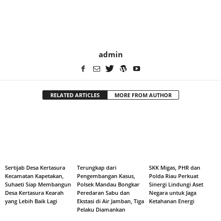
admin
RELATED ARTICLES
MORE FROM AUTHOR
Sertijab Desa Kertasura
Terungkap dari
SKK Migas, PHR dan
Kecamatan Kapetakan,
Pengembangan Kasus,
Polda Riau Perkuat
Suhaeti Siap Membangun
Polsek Mandau Bongkar
Sinergi Lindungi Aset
Desa Kertasura Kearah
Peredaran Sabu dan
Negara untuk Jaga
yang Lebih Baik Lagi
Ekstasi di Air Jamban, Tiga
Ketahanan Energi
Pelaku Diamankan