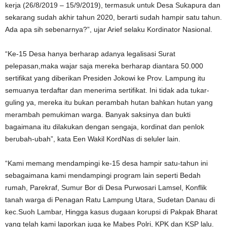
kerja (26/8/2019 – 15/9/2019), termasuk untuk Desa Sukapura dan
sekarang sudah akhir tahun 2020, berarti sudah hampir satu tahun.
Ada apa sih sebenarnya?”, ujar Arief selaku Kordinator Nasional.
“Ke-15 Desa hanya berharap adanya legalisasi Surat
pelepasan,maka wajar saja mereka berharap diantara 50.000
sertifikat yang diberikan Presiden Jokowi ke Prov. Lampung itu
semuanya terdaftar dan menerima sertifikat. Ini tidak ada tukar-
guling ya, mereka itu bukan perambah hutan bahkan hutan yang
merambah pemukiman warga. Banyak saksinya dan bukti
bagaimana itu dilakukan dengan sengaja, kordinat dan penlok
berubah-ubah”, kata Een Wakil KordNas di seluler lain.
“Kami memang mendampingi ke-15 desa hampir satu-tahun ini
sebagaimana kami mendampingi program lain seperti Bedah
rumah, Parekraf, Sumur Bor di Desa Purwosari Lamsel, Konflik
tanah warga di Penagan Ratu Lampung Utara, Sudetan Danau di
kec.Suoh Lambar, Hingga kasus dugaan korupsi di Pakpak Bharat
yang telah kami laporkan juga ke Mabes Polri, KPK dan KSP lalu.