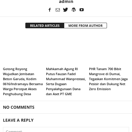
admin
RELATED ARTICLES
MORE FROM AUTHOR
Gotong Royong
Mahkamah Agung RI
PHR Tanam 700 Bibit
Wujudkan Jembatan
Putus Fauzan Fadel
Mangrove di Dumai,
Beton Garuda, Kodim
Muhammad Wanprestasi,
Tegaskan Komitmen Jaga
0616/Indramayu Bersama
Serta Dugaan
Pesisir dan Dukung Net
Warga Percepat Akses
Penyalahgunaan Dana
Zero Emission
Penghubung Desa
dan Aset PT GME
NO COMMENTS
LEAVE A REPLY