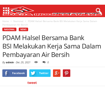
Home
Nasional
PDAM Halsel Bersama Bank BSI Melakukan Kerja Sama Dalam
Pembayaran Air Bersih
NASIONAL
NEWS
PDAM Halsel Bersama Bank
BSI Melakukan Kerja Sama Dalam
Pembayaran Air Bersih
By
admin
-
Dec 29, 2021
0
Facebook
Twitter
tweet