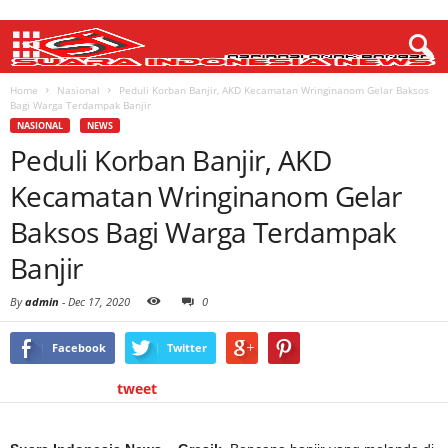
Home
Nasional
Peduli Korban Banjir, AKD Kecamatan Wringinanom Gelar Baksos
Bagi Warga Terdampak Banjir
NASIONAL
NEWS
Peduli Korban Banjir, AKD
Kecamatan Wringinanom Gelar
Baksos Bagi Warga Terdampak
Banjir
By
admin
-
Dec 17, 2020
0
Facebook
Twitter
tweet