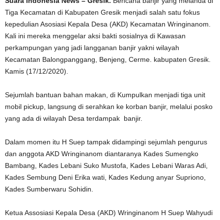
Suara Indonesia News – Gresik.
Bencana banjir yang melanda di
Tiga Kecamatan di Kabupaten Gresik menjadi salah satu fokus
kepedulian Asosiasi Kepala Desa (AKD) Kecamatan Wringinanom.
Kali ini mereka menggelar aksi bakti sosialnya di Kawasan
perkampungan yang jadi langganan banjir yakni wilayah
Kecamatan Balongpanggang, Benjeng, Cerme. kabupaten Gresik.
Kamis (17/12/2020).
Sejumlah bantuan bahan makan, di Kumpulkan menjadi tiga unit
mobil pickup, langsung di serahkan ke korban banjir, melalui posko
yang ada di wilayah Desa terdampak banjir.
Dalam momen itu H Suep tampak didampingi sejumlah pengurus
dan anggota AKD Wringinanom diantaranya Kades Sumengko
Bambang, Kades Lebani Suko Mustofa, Kades Lebani Waras Adi,
Kades Sembung Deni Erika wati, Kades Kedung anyar Supriono,
Kades Sumberwaru Sohidin.
Ketua Assosiasi Kepala Desa (AKD) Wringinanom H Suep Wahyudi