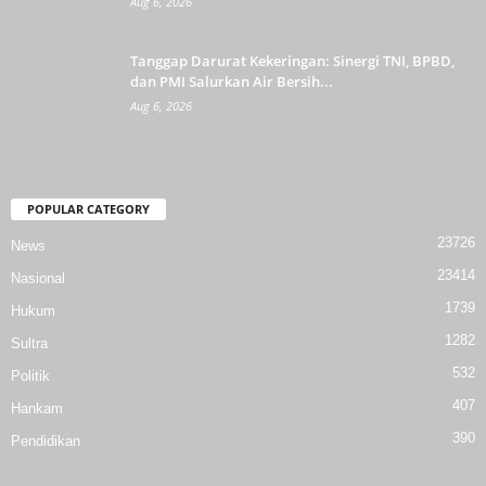
Aug 6, 2026
Tanggap Darurat Kekeringan: Sinergi TNI, BPBD,
dan PMI Salurkan Air Bersih...
Aug 6, 2026
POPULAR CATEGORY
23726
News
23414
Nasional
1739
Hukum
1282
Sultra
532
Politik
407
Hankam
390
Pendidikan