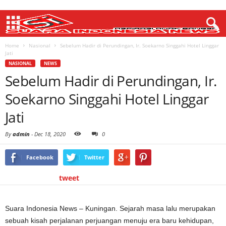
Home
Nasional
Sebelum Hadir di Perundingan, Ir. Soekarno Singgahi Hotel Linggar
Jati
NASIONAL
NEWS
Sebelum Hadir di Perundingan, Ir.
Soekarno Singgahi Hotel Linggar
Jati
By
admin
-
Dec 18, 2020
0
Facebook
Twitter
tweet
Suara Indonesia News – Kuningan. Sejarah masa lalu merupakan
sebuah kisah perjalanan perjuangan menuju era baru kehidupan,