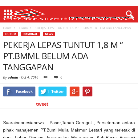
Home
Hukum
PEKERJA LEPAS TUNTUT 1,8 M “ PT.BMML BELUM ADA TANGGAPAN
HUKUM
NASIONAL
NEWS
PEKERJA LEPAS TUNTUT 1,8 M “
PT.BMML BELUM ADA
TANGGAPAN
By
admin
-
Oct 4, 2016
0
Facebook
Twitter
tweet
Suaraindonesianews – Paser,Tanah Gerogot , Perseteruan antara
pihak manajemen PT.Bumi Mulia Makmur Lestari yang terletak di
desa Lebur Dinding, kecamatan Muarasamu Kab.Paser Provinsi