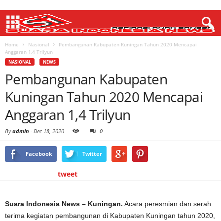
Home
Nasional
Pembangunan Kabupaten Kuningan Tahun 2020 Mencapai
Anggaran 1,4 Trilyun
NASIONAL
NEWS
Pembangunan Kabupaten
Kuningan Tahun 2020 Mencapai
Anggaran 1,4 Trilyun
By
admin
-
Dec 18, 2020
0
Facebook
Twitter
tweet
Suara Indonesia News – Kuningan.
Acara peresmian dan serah
terima kegiatan pembangunan di Kabupaten Kuningan tahun 2020,