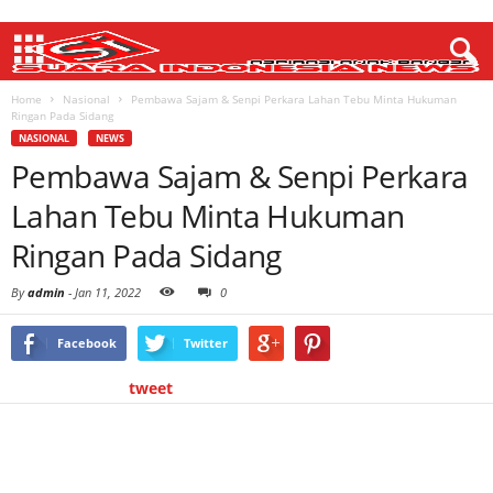
Home
Nasional
Pembawa Sajam & Senpi Perkara Lahan Tebu Minta Hukuman
Ringan Pada Sidang
NASIONAL
NEWS
Pembawa Sajam & Senpi Perkara
Lahan Tebu Minta Hukuman
Ringan Pada Sidang
By
admin
-
Jan 11, 2022
0
Facebook
Twitter
tweet