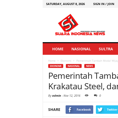
SATURDAY, AUGUST 8, 2026
SIGN IN / JOIN
HOME
NASIONAL
SULTRA
Home
Ekonomi
Pemerintah Tambah Modal Wijaya 
EKONOMI
NASIONAL
NEWS
Pemerintah Tamba
Krakatau Steel, da
By
admin
-
Nov 12, 2016
0
SHARE
Facebook
Twitter