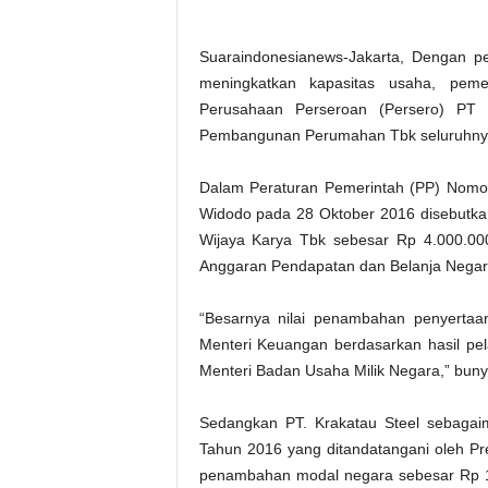
Suaraindonesianews-Jakarta, Dengan p
meningkatkan kapasitas usaha, pem
Perusahaan Perseroan (Persero) PT
Pembangunan Perumahan Tbk seluruhnya s
Dalam Peraturan Pemerintah (PP) Nomor
Widodo pada 28 Oktober 2016 disebutka
Wijaya Karya Tbk sebesar Rp 4.000.000.
Anggaran Pendapatan dan Belanja Negar
“Besarnya nilai penambahan penyertaa
Menteri Keuangan berdasarkan hasil pe
Menteri Badan Usaha Milik Negara,” bunyi
Sedangkan PT. Krakatau Steel sebagai
Tahun 2016 yang ditandatangani oleh P
penambahan modal negara sebesar Rp 1.50