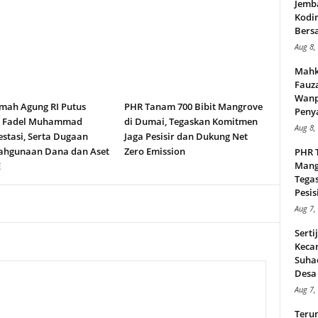
Jemb
Kodi
Bers
Aug 8,
Mahk
Fauz
Wanp
ah Agung RI Putus
PHR Tanam 700 Bibit Mangrove
Peny
n Fadel Muhammad
di Dumai, Tegaskan Komitmen
Aug 8,
stasi, Serta Dugaan
Jaga Pesisir dan Dukung Net
ahgunaan Dana dan Aset
Zero Emission
PHR 
Mang
E
Tega
Pesisi
Aug 7,
Serti
Keca
Suha
Desa 
Aug 7,
Teru