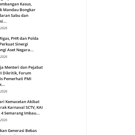
embangan Kasus,
ek Mandau Bongkar
daran Sabu dan
i...
 2026
Migas, PHR dan Polda
Perkuat Sinergi
ngi Aset Negara...
 2026
ja Menteri dan Pejabat
 Dikritik, Forum
is Pemerhati PMI
...
 2026
ari Kemacetan Akibat
rak Karnaval SCTV, KAI
 4 Semarang Imbau...
 2026
rkan Generasi Bebas