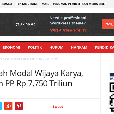
REDAKSI
TENTANG KAMI
MAIL
PEDOMAN PEMBERITAAN MEDIA SIBER
EKONOMI
POLITIK
HUKUM
HANKAM
PENDIDIK
Karya, Krakatau Steel, dan PP Rp 7,750 Triliun
h Modal Wijaya Karya,
n PP Rp 7,750 Triliun
tweet