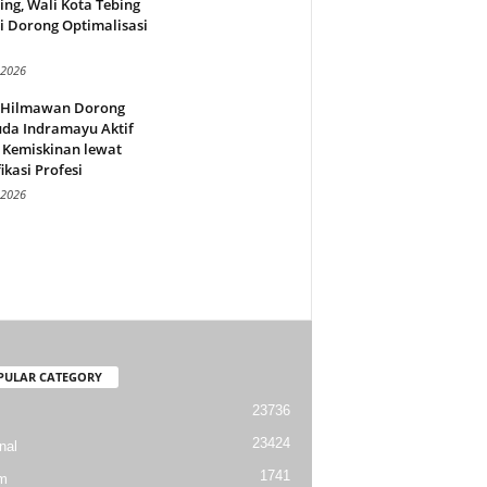
ing, Wali Kota Tebing
i Dorong Optimalisasi
.
 2026
l Hilmawan Dorong
da Indramayu Aktif
 Kemiskinan lewat
fikasi Profesi
 2026
PULAR CATEGORY
23736
23424
nal
1741
m