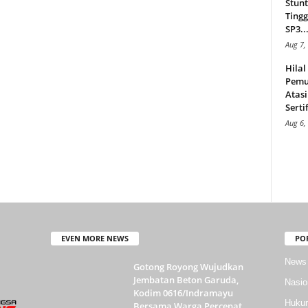
Stunt
Tingg
SP3..
Aug 7,
Hila
Pemu
Atasi
Serti
Aug 6,
EVEN MORE NEWS
PO
News
Gotong Royong Wujudkan
Jembatan Beton Garuda,
Nasio
Kodim 0616/Indramayu
Huku
Bersama Warga Percepat...