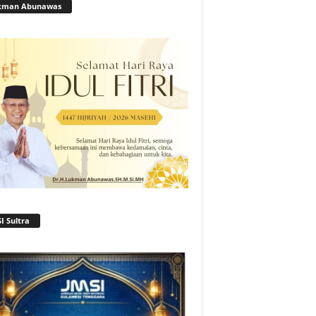
kman Abunawas
I Sultra