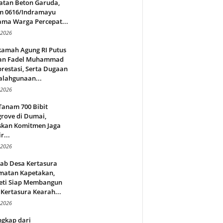
atan Beton Garuda,
m 0616/Indramayu
ama Warga Percepat...
 2026
amah Agung RI Putus
an Fadel Muhammad
restasi, Serta Dugaan
alahgunaan...
 2026
Tanam 700 Bibit
rove di Dumai,
skan Komitmen Jaga
r...
 2026
jab Desa Kertasura
matan Kapetakan,
eti Siap Membangun
Kertasura Kearah...
 2026
ngkap dari