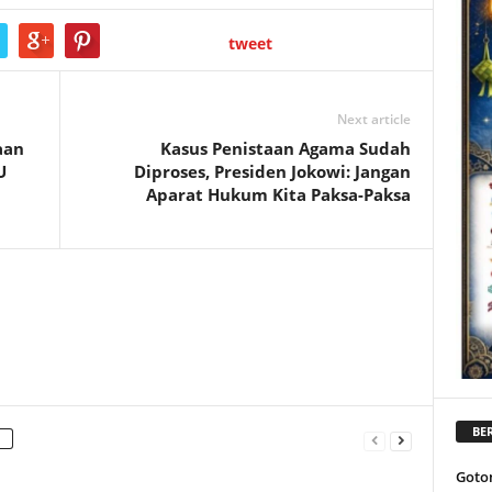
tweet
Next article
aan
Kasus Penistaan Agama Sudah
U
Diproses, Presiden Jokowi: Jangan
Aparat Hukum Kita Paksa-Paksa
BER
Goto