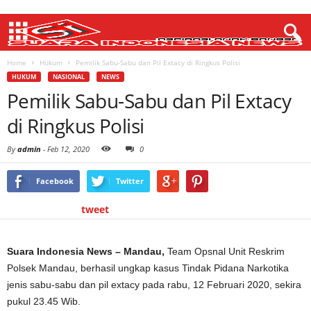
Home
Hukum
Pemilik Sabu-Sabu dan Pil Extacy di Ringkus Polisi
HUKUM
NASIONAL
NEWS
Pemilik Sabu-Sabu dan Pil Extacy
di Ringkus Polisi
By
admin
-
Feb 12, 2020
0
Facebook
Twitter
tweet
Suara Indonesia News – Mandau,
Team Opsnal Unit Reskrim
Polsek Mandau, berhasil ungkap kasus Tindak Pidana Narkotika
jenis sabu-sabu dan pil extacy pada rabu, 12 Februari 2020, sekira
pukul 23.45 Wib.