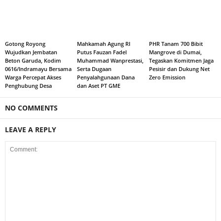
Gotong Royong
Mahkamah Agung RI
PHR Tanam 700 Bibit
Wujudkan Jembatan
Putus Fauzan Fadel
Mangrove di Dumai,
Beton Garuda, Kodim
Muhammad Wanprestasi,
Tegaskan Komitmen Jaga
0616/Indramayu Bersama
Serta Dugaan
Pesisir dan Dukung Net
Warga Percepat Akses
Penyalahgunaan Dana
Zero Emission
Penghubung Desa
dan Aset PT GME
NO COMMENTS
LEAVE A REPLY