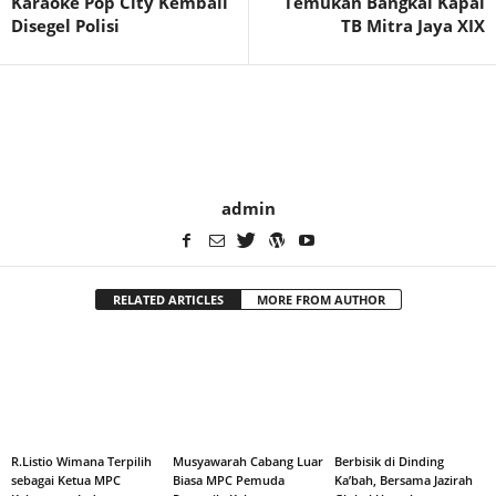
Karaoke Pop City Kembali
Temukan Bangkai Kapal
Disegel Polisi
TB Mitra Jaya XIX
admin
RELATED ARTICLES
MORE FROM AUTHOR
R.Listio Wimana Terpilih
Musyawarah Cabang Luar
Berbisik di Dinding
sebagai Ketua MPC
Biasa MPC Pemuda
Ka’bah, Bersama Jazirah