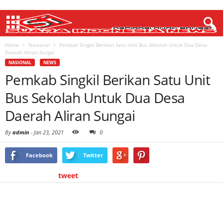
Home
Nasional
Pemkab Singkil Berikan Satu Unit Bus Sekolah Untuk Dua Desa
Daerah Aliran Sungai
NASIONAL
NEWS
Pemkab Singkil Berikan Satu Unit
Bus Sekolah Untuk Dua Desa
Daerah Aliran Sungai
By
admin
-
Jan 23, 2021
0
Facebook
Twitter
tweet