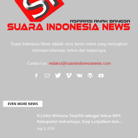
Suara Indonesia News adalah situs berita online yang menyajikan
informasi-informasi terkini dan terpercaya.
Contact us:
redaksi@suaraindonesianews.com
EVEN MORE NEWS
R.Listio Wimana Terpilih sebagai Ketua MPC
Kabupaten Indramayu, Siap Lanjutkan dan...
Aug 9, 2026