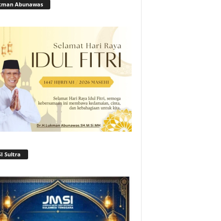
kman Abunawas
I Sultra