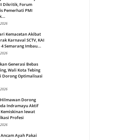
 Dikritik, Forum
is Pemerhati PMI
...
 2026
ari Kemacetan Akibat
rak Karnaval SCTV, KAI
 4 Semarang Imbau...
 2026
rkan Generasi Bebas
ing, Wali Kota Tebing
i Dorong Optimalisasi
.
 2026
l Hilmawan Dorong
da Indramayu Aktif
 Kemiskinan lewat
fikasi Profesi
 2026
 Ancam Ayah Pakai