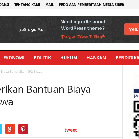
DAKSI
TENTANG KAMI
MAIL
PEDOMAN PEMBERITAAN MEDIA SIBER
EKONOMI
POLITIK
HUKUM
HANKAM
PENDIDIK
 Biaya Pendidikan 192 Siswa
rikan Bantuan Biaya
swa
tweet