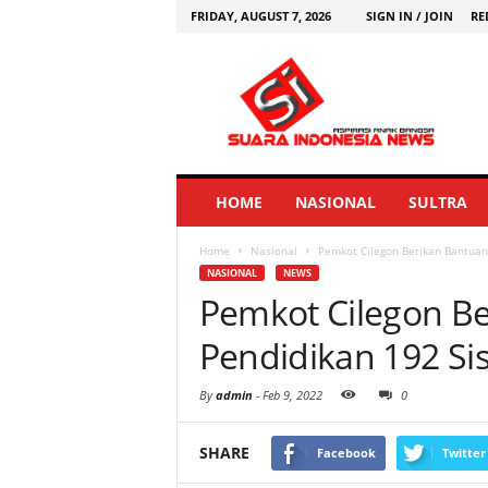
FRIDAY, AUGUST 7, 2026
SIGN IN / JOIN
RE
HOME
NASIONAL
SULTRA
Home
Nasional
Pemkot Cilegon Berikan Bantuan
NASIONAL
NEWS
Pemkot Cilegon Be
Pendidikan 192 Si
By
admin
-
Feb 9, 2022
0
SHARE
Facebook
Twitter