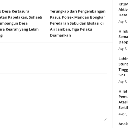
KP2MI
Aktiv
b Desa Kertasura
Terungkap dari Pengembangan
Desak
tan Kapetakan, Suhaeti
Kasus, Polsek Mandau Bongkar
Aug 7,
embangun Desa
Peredaran Sabu dan Ekstasi di
ura Kearah yang Lebih
Air Jamban, Tiga Pelaku
Hind
gi
Diamankan
Sema
Daop
Aug 7,
Lahi
Stunt
Tingg
SP3..
Aug 7,
Hila
Pemu
Atasi
Serti
Aug 6,
Anak