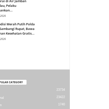
rai di Air Jamban
au, Pelaku
ankan...
 2026
disi Merah Putih Polda
 Sambangi Rupat, Bawa
an Kesehatan Gratis...
 2026
PULAR CATEGORY
23734
23422
nal
1740
m