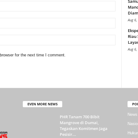
Samu
Mand
Diam
Aug 6,
Ekspe
Riau
Layan
Aug 6,
browser for the next time I comment.
EVEN MORE NEWS
PO
News
PHR Tanam 700 Bibit
Mangrove di Dumai,
Nasio
Tegaskan Komitmen Jaga
Huku
Pesisir...