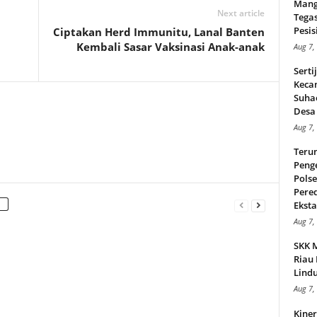
Mang
Next article
Tega
Pesisi
Ciptakan Herd Immunitu, Lanal Banten
Kembali Sasar Vaksinasi Anak-anak
Aug 7,
Serti
Keca
Suha
Desa 
Aug 7,
Teru
Peng
Pols
Pere
Ekstas
Aug 7,
SKK 
Riau 
Lindu
Aug 7,
Kiner