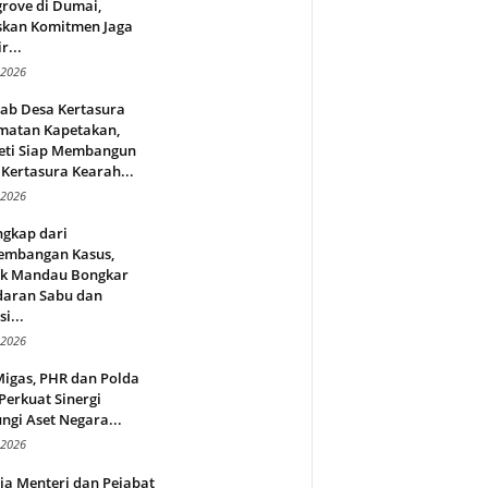
rove di Dumai,
skan Komitmen Jaga
r...
 2026
jab Desa Kertasura
matan Kapetakan,
eti Siap Membangun
Kertasura Kearah...
 2026
ngkap dari
embangan Kasus,
ek Mandau Bongkar
daran Sabu dan
i...
 2026
Migas, PHR dan Polda
Perkuat Sinergi
ngi Aset Negara...
 2026
ja Menteri dan Pejabat