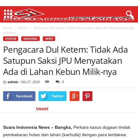
Home
Hukum
Pengacara Dul Ketem: Tidak Ada Satupun Saksi JPU Menyatakan Ada
di Lahan...
HUKUM
NASIONAL
NEWS
Pengacara Dul Ketem: Tidak Ada
Satupun Saksi JPU Menyatakan
Ada di Lahan Kebun Milik-nya
By
admin
-
Feb 27, 2020
0
Facebook
Twitter
tweet
Suara Indonesia News – Bangka,
Perkara kasus dugaan tindak
pembakaran hutan dan lahan (karhutla) dengan para terdakwa