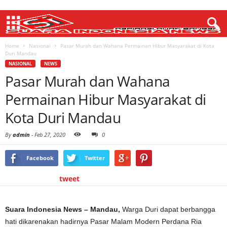
Home
Nasional
Pasar Murah dan Wahana Permainan Hibur Masyarakat di Kota
Duri Mandau
NASIONAL
NEWS
Pasar Murah dan Wahana
Permainan Hibur Masyarakat di
Kota Duri Mandau
By
admin
-
Feb 27, 2020
0
Facebook
Twitter
tweet
Suara Indonesia News – Mandau,
Warga Duri dapat berbangga
hati dikarenakan hadirnya Pasar Malam Modern Perdana Ria