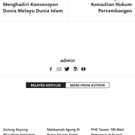
Menghadiri Konvensyen
Konsultan Hukum
Dunia Melayu Dunia Islam
Pertambangan
admin
RELATED ARTICLES
MORE FROM AUTHOR
Gotong Royong
Mahkamah Agung RI
PHR Tanam 700 Bibit
Wujudkan Jembatan
Putus Fauzan Fadel
Mangrove di Dumai,