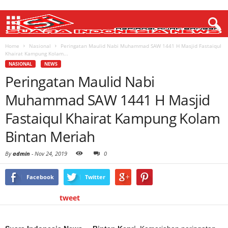
Home
Nasional
Peringatan Maulid Nabi Muhammad SAW 1441 H Masjid Fastaiqul
Khairat Kampung Kolam...
NASIONAL
NEWS
Peringatan Maulid Nabi
Muhammad SAW 1441 H Masjid
Fastaiqul Khairat Kampung Kolam
Bintan Meriah
By
admin
-
Nov 24, 2019
0
Facebook
Twitter
tweet