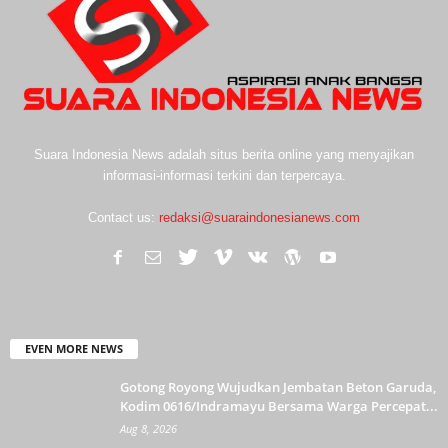
Suara Indonesia News adalah situs berita online yang menyajikan
informasi-informasi terkini dan terpercaya.
Contact us:
redaksi@suaraindonesianews.com
EVEN MORE NEWS
Gotong Royong Wujudkan Jembatan Beton Garuda,
Kodim 0616/Indramayu Bersama Warga Percepat...
Aug 8, 2026