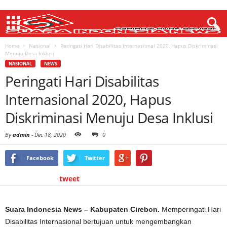
Home
Nasional
Peringati Hari Disabilitas Internasional 2020, Hapus Diskriminasi
Menuju Desa Inklusi
NASIONAL
NEWS
Peringati Hari Disabilitas
Internasional 2020, Hapus
Diskriminasi Menuju Desa Inklusi
By
admin
-
Dec 18, 2020
0
Facebook
Twitter
tweet
Suara Indonesia News – Kabupaten Cirebon.
Memperingati Hari
Disabilitas Internasional bertujuan untuk mengembangkan