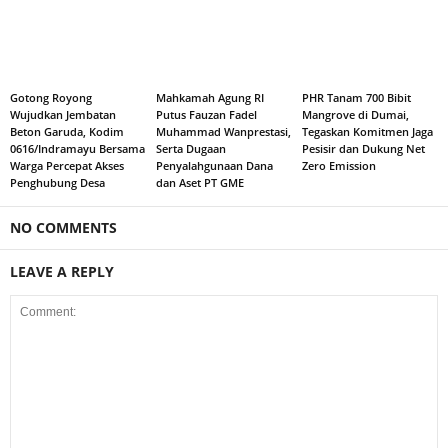
Gotong Royong
Mahkamah Agung RI
PHR Tanam 700 Bibit
Wujudkan Jembatan
Putus Fauzan Fadel
Mangrove di Dumai,
Beton Garuda, Kodim
Muhammad Wanprestasi,
Tegaskan Komitmen Jaga
0616/Indramayu Bersama
Serta Dugaan
Pesisir dan Dukung Net
Warga Percepat Akses
Penyalahgunaan Dana
Zero Emission
Penghubung Desa
dan Aset PT GME
NO COMMENTS
LEAVE A REPLY