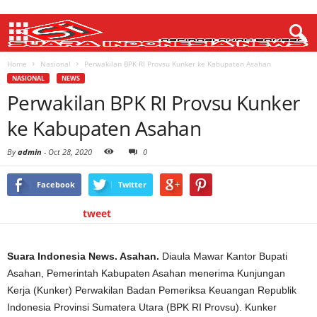
Home
Nasional
Perwakilan BPK RI Provsu Kunker ke Kabupaten Asahan
NASIONAL
NEWS
Perwakilan BPK RI Provsu Kunker
ke Kabupaten Asahan
By
admin
-
Oct 28, 2020
0
Facebook
Twitter
tweet
Suara Indonesia News. Asahan.
Diaula Mawar Kantor Bupati
Asahan, Pemerintah Kabupaten Asahan menerima Kunjungan
Kerja (Kunker) Perwakilan Badan Pemeriksa Keuangan Republik
Indonesia Provinsi Sumatera Utara (BPK RI Provsu). Kunker