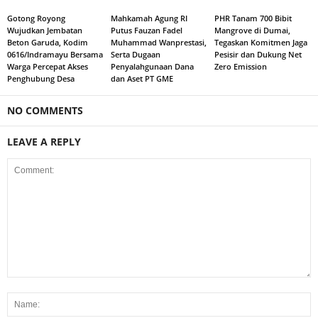
Gotong Royong
Mahkamah Agung RI
PHR Tanam 700 Bibit
Wujudkan Jembatan
Putus Fauzan Fadel
Mangrove di Dumai,
Beton Garuda, Kodim
Muhammad Wanprestasi,
Tegaskan Komitmen Jaga
0616/Indramayu Bersama
Serta Dugaan
Pesisir dan Dukung Net
Warga Percepat Akses
Penyalahgunaan Dana
Zero Emission
Penghubung Desa
dan Aset PT GME
NO COMMENTS
LEAVE A REPLY