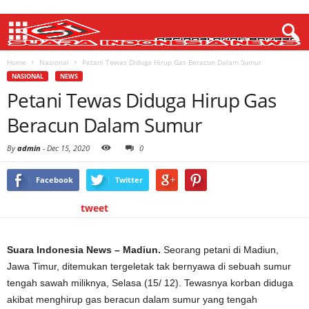
Home
Nasional
Petani Tewas Diduga Hirup Gas Beracun Dalam Sumur
NASIONAL
NEWS
Petani Tewas Diduga Hirup Gas
Beracun Dalam Sumur
By
admin
-
Dec 15, 2020
0
Facebook
Twitter
tweet
Suara Indonesia News – Madiun.
Seorang petani di Madiun,
Jawa Timur, ditemukan tergeletak tak bernyawa di sebuah sumur
tengah sawah miliknya, Selasa (15/ 12). Tewasnya korban diduga
akibat menghirup gas beracun dalam sumur yang tengah