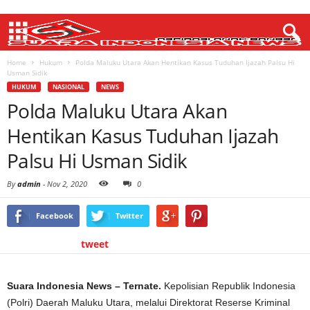
Home
Hukum
Polda Maluku Utara Akan Hentikan Kasus Tuduhan Ijazah Palsu Hi
Usman Sidik
HUKUM
NASIONAL
NEWS
Polda Maluku Utara Akan
Hentikan Kasus Tuduhan Ijazah
Palsu Hi Usman Sidik
By
admin
-
Nov 2, 2020
0
Facebook
Twitter
tweet
Suara Indonesia News – Ternate.
Kepolisian Republik Indonesia
(Polri) Daerah Maluku Utara, melalui Direktorat Reserse Kriminal