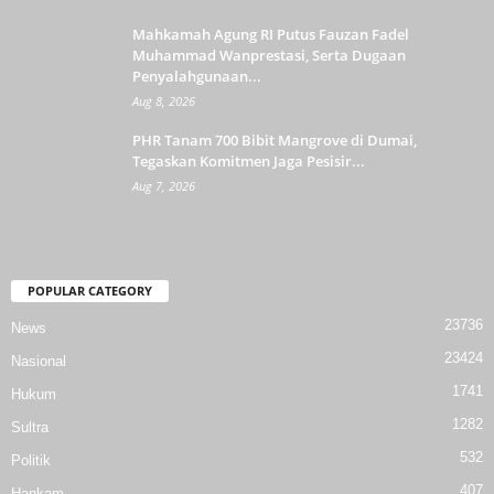
Mahkamah Agung RI Putus Fauzan Fadel
Muhammad Wanprestasi, Serta Dugaan
Penyalahgunaan...
Aug 8, 2026
PHR Tanam 700 Bibit Mangrove di Dumai,
Tegaskan Komitmen Jaga Pesisir...
Aug 7, 2026
POPULAR CATEGORY
23736
News
23424
Nasional
1741
Hukum
1282
Sultra
532
Politik
407
Hankam