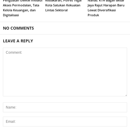
Penguatan UMKM melalui
Kebakaran, Polres Tegal
Nanas: KTH Bagan Besar
Akses Permodalan, Tata
Kota Satukan Kekuatan
Jaya Rajut Harapan Baru
Kelola Keuangan, dan
Lintas Sektoral
Lewat Diversifikasi
Digitalisasi
Produk
NO COMMENTS
LEAVE A REPLY