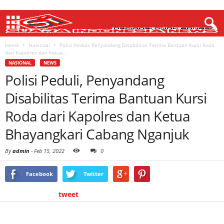
Home
Nasional
Polisi Peduli, Penyandang Disabilitas Terima Bantuan Kursi Roda
dari Kapolres dan Ketua...
NASIONAL
NEWS
Polisi Peduli, Penyandang
Disabilitas Terima Bantuan Kursi
Roda dari Kapolres dan Ketua
Bhayangkari Cabang Nganjuk
By
admin
-
Feb 15, 2022
0
Facebook
Twitter
tweet