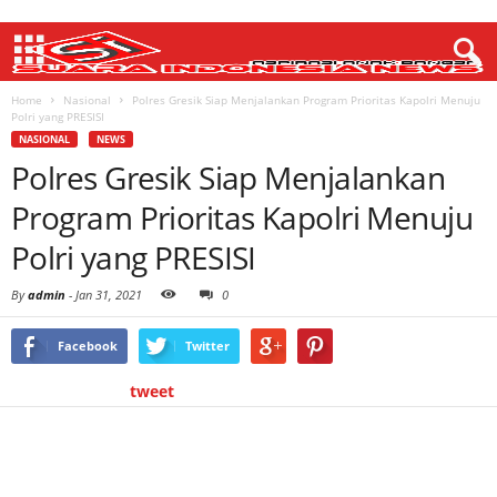
Home
Nasional
Polres Gresik Siap Menjalankan Program Prioritas Kapolri Menuju
Polri yang PRESISI
NASIONAL
NEWS
Polres Gresik Siap Menjalankan
Program Prioritas Kapolri Menuju
Polri yang PRESISI
By
admin
-
Jan 31, 2021
0
Facebook
Twitter
tweet