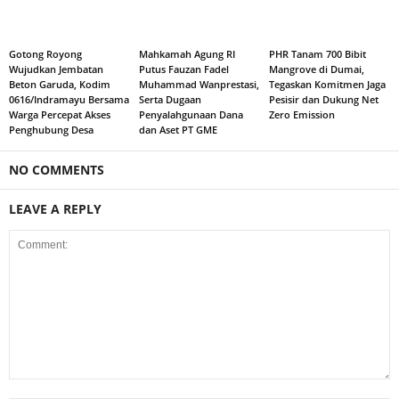
Gotong Royong
Mahkamah Agung RI
PHR Tanam 700 Bibit
Wujudkan Jembatan
Putus Fauzan Fadel
Mangrove di Dumai,
Beton Garuda, Kodim
Muhammad Wanprestasi,
Tegaskan Komitmen Jaga
0616/Indramayu Bersama
Serta Dugaan
Pesisir dan Dukung Net
Warga Percepat Akses
Penyalahgunaan Dana
Zero Emission
Penghubung Desa
dan Aset PT GME
NO COMMENTS
LEAVE A REPLY