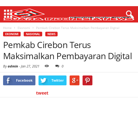
Home
Ekonomi
Pemkab Cirebon Terus Maksimalkan Pembayaran Digital
EKONOMI
NASIONAL
NEWS
Pemkab Cirebon Terus
Maksimalkan Pembayaran Digital
By
admin
-
Jan 27, 2021
0
Facebook
Twitter
tweet