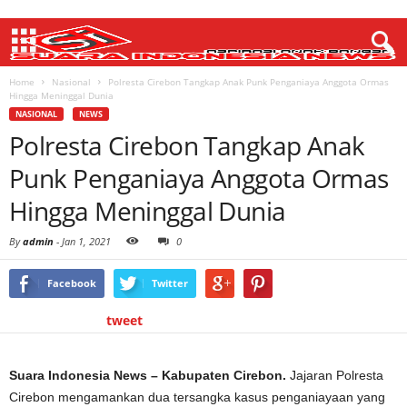
Home
Nasional
Polresta Cirebon Tangkap Anak Punk Penganiaya Anggota Ormas
Hingga Meninggal Dunia
NASIONAL
NEWS
Polresta Cirebon Tangkap Anak
Punk Penganiaya Anggota Ormas
Hingga Meninggal Dunia
By
admin
-
Jan 1, 2021
0
Facebook
Twitter
tweet
Suara Indonesia News – Kabupaten Cirebon.
Jajaran Polresta
Cirebon mengamankan dua tersangka kasus penganiayaan yang