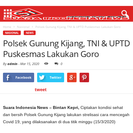
Home
Nasional
Polsek Gunung Kijang, TNI & UPTD Puskesmas Lakukan Goro
NASIONAL
NEWS
Polsek Gunung Kijang, TNI & UPTD
Puskesmas Lakukan Goro
By
admin
-
Mar 15, 2020
0
Facebook
Twitter
tweet
Suara Indonesia News – Bintan Kepri,
Ciptakan kondisi sehat
dan bersih Polsek Gunung Kijang lakukan strelisasi cara mencegah
Covid 19, yang dilaksanakan di dua titik minggu (15/3/2020)