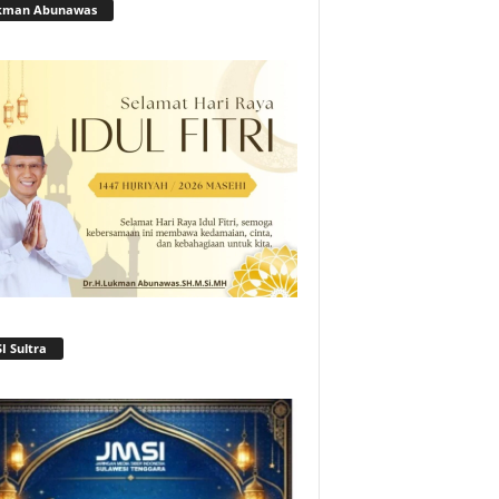
kman Abunawas
I Sultra