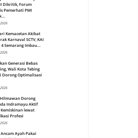
 Dikritik, Forum
is Pemerhati PMI
...
 2026
ari Kemacetan Akibat
rak Karnaval SCTV, KAI
 4 Semarang Imbau...
 2026
rkan Generasi Bebas
ing, Wali Kota Tebing
i Dorong Optimalisasi
.
 2026
l Hilmawan Dorong
da Indramayu Aktif
 Kemiskinan lewat
fikasi Profesi
 2026
 Ancam Ayah Pakai