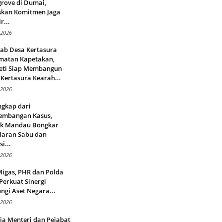
rove di Dumai,
skan Komitmen Jaga
r...
 2026
jab Desa Kertasura
matan Kapetakan,
eti Siap Membangun
Kertasura Kearah...
 2026
ngkap dari
embangan Kasus,
ek Mandau Bongkar
daran Sabu dan
i...
 2026
Migas, PHR dan Polda
Perkuat Sinergi
ngi Aset Negara...
 2026
ja Menteri dan Pejabat