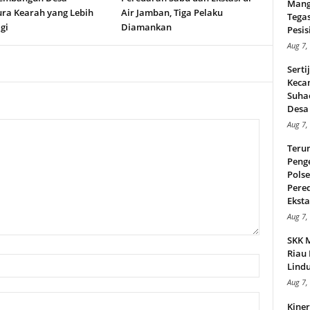
Mang
ura Kearah yang Lebih
Air Jamban, Tiga Pelaku
Tega
gi
Diamankan
Pesisi
Aug 7,
Serti
Keca
Suha
Desa 
Aug 7,
Teru
Peng
Pols
Pere
Ekstas
Aug 7,
SKK 
Riau 
Lindu
Aug 7,
Kiner