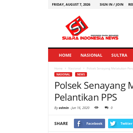
FRIDAY, AUGUST 7, 2026
SIGN IN / JOIN
RE
HOME
NASIONAL
SULTRA
Home
Nasional
Polsek Senayang Melakukan Pen
NASIONAL
NEWS
Polsek Senayang
Pelantikan PPS
By
admin
-
Jun 16, 2020
0
SHARE
Facebook
Twitter