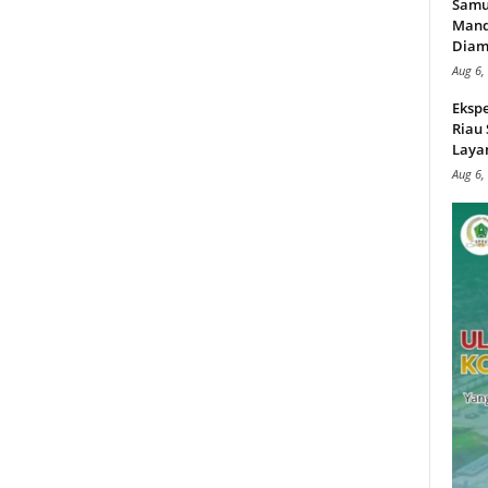
Samu
Mand
Diam
Aug 6,
Ekspe
Riau
Layan
Aug 6,