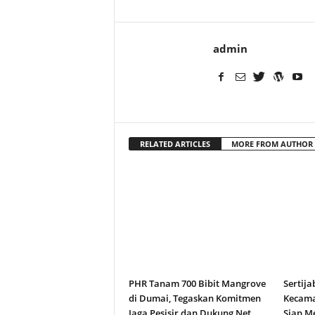
admin
RELATED ARTICLES
MORE FROM AUTHOR
PHR Tanam 700 Bibit Mangrove
Sertija
di Dumai, Tegaskan Komitmen
Kecama
Jaga Pesisir dan Dukung Net
Siap M