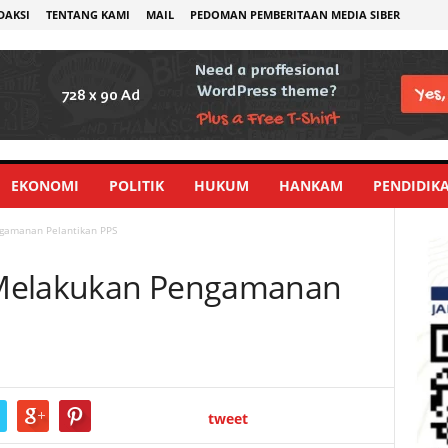
DAKSI
TENTANG KAMI
MAIL
PEDOMAN PEMBERITAAN MEDIA SIBER
EKONOMI
POLITIK
HUKUM
HANKAM
PENDIDIK
gamanan Pelantikan PPS
 Melakukan Pengamanan
tweet