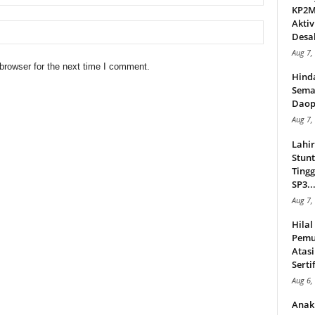
KP2MI
Aktiv
Desak
Aug 7,
browser for the next time I comment.
Hind
Sema
Daop
Aug 7,
Lahi
Stunt
Tingg
SP3..
Aug 7,
Hila
Pemu
Atasi
Serti
Aug 6,
Anak