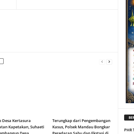
BER
b Desa Kertasura
Terungkap dari Pengembangan
tan Kapetakan, Suhaeti
Kasus, Polsek Mandau Bongkar
PHR 
embangun Desa
Peredaran Sabu dan Ekstasi di