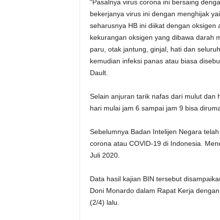
“Pasalnya virus corona ini bersaing deng
bekerjanya virus ini dengan menghijak y
seharusnya HB ini diikat dengan oksigen 
kekurangan oksigen yang dibawa darah 
paru, otak jantung, ginjal, hati dan selur
kemudian infeksi panas atau biasa diseb
Dault.
Selain anjuran tarik nafas dari mulut dan
hari mulai jam 6 sampai jam 9 bisa dirum
Sebelumnya Badan Intelijen Negara telah
corona atau COVID-19 di Indonesia. Menu
Juli 2020.
Data hasil kajian BIN tersebut disampa
Doni Monardo dalam Rapat Kerja dengan 
(2/4) lalu.