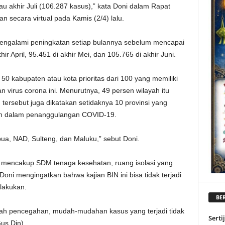
au akhir Juli (106.287 kasus),” kata Doni dalam Rapat
n secara virtual pada Kamis (2/4) lalu.
mengalami peningkatan setiap bulannya sebelum mencapai
ir April, 95.451 di akhir Mei, dan 105.765 di akhir Juni.
0 kabupaten atau kota prioritas dari 100 yang memiliki
an virus corona ini. Menurutnya, 49 persen wilayah itu
 tersebut juga dikatakan setidaknya 10 provinsi yang
tan dalam penanggulangan COVID-19.
apua, NAD, Sulteng, dan Maluku,” sebut Doni.
i mencakup SDM tenaga kesehatan, ruang isolasi yang
ni mengingatkan bahwa kajian BIN ini bisa tidak terjadi
lakukan.
BER
kah pencegahan, mudah-mudahan kasus yang terjadi tidak
Serti
Gus Din)