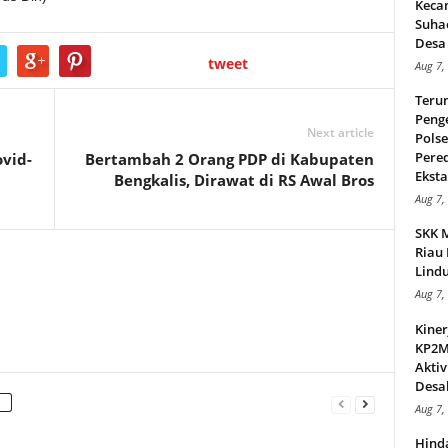
Keca
Suha
Desa 
tweet
Aug 7,
Teru
Peng
Next article
Pols
Pere
vid-
Bertambah 2 Orang PDP di Kabupaten
Ekstas
Bengkalis, Dirawat di RS Awal Bros
Aug 7,
SKK 
Riau 
Lindu
Aug 7,
Kiner
KP2MI
Aktiv
Desak
Aug 7,
Hind