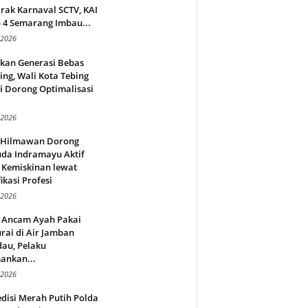
rak Karnaval SCTV, KAI
 4 Semarang Imbau...
 2026
rkan Generasi Bebas
ing, Wali Kota Tebing
i Dorong Optimalisasi
.
 2026
l Hilmawan Dorong
da Indramayu Aktif
 Kemiskinan lewat
fikasi Profesi
 2026
 Ancam Ayah Pakai
rai di Air Jamban
au, Pelaku
ankan...
 2026
disi Merah Putih Polda