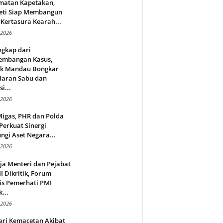
matan Kapetakan,
eti Siap Membangun
Kertasura Kearah...
 2026
ngkap dari
embangan Kasus,
ek Mandau Bongkar
daran Sabu dan
i...
 2026
Migas, PHR dan Polda
Perkuat Sinergi
ngi Aset Negara...
 2026
ja Menteri dan Pejabat
 Dikritik, Forum
is Pemerhati PMI
...
 2026
ari Kemacetan Akibat