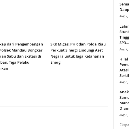
Sema
Daop
Aug 7,
Lahi
Stunt
Tingg
SP3..
kap dari Pengembangan
SKK Migas, PHR dan Polda Riau
Aug 7,
 Polsek Mandau Bongkar
Perkuat Sinergi Lindungi Aset
an Sabu dan Ekstasi di
Negara untuk Jaga Ketahanan
Hila
ban, Tiga Pelaku
Energi
Pemu
nkan
Atasi
Serti
Aug 6,
Anak
Samu
Mand
Diam
Aug 6,
Ekspe