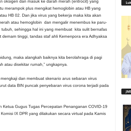
an oksigen dan masuk ke darah merah (eritrocit) yang
Lu
aitu merampok plus mengikat hemoglobin atau HB yang
atau HB 02. Dan jika virus yang bekerja maka kita akan
merah atau hemoglobin dan mengalir menembus ke paru-
uh tubuh, sehingga hal ini yang membuat kita sulit bernafas
ut demam tinggi, tandas staf ahli Kemenpora era Adhyaksa
 hidung, maka alangkah baiknya kita berolahraga di pagi
ah atau disekitar rumah,” ungkapnya.
 mengkaji dan membuat skenario arus sebaran virus
rut data BIN puncak penyebaran virus corona terjadi pada
JMS
ikan Ketua Gugus Tugas Percepatan Penanganan COVID-19
Komisi IX DPR yang dilakukan secara virtual pada Kamis