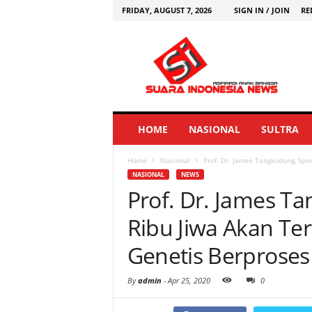
FRIDAY, AUGUST 7, 2026
SIGN IN / JOIN
RE
HOME
NASIONAL
SULTRA
Home
Nasional
Prof. Dr. James Tangkudung, Spo
NASIONAL
NEWS
Prof. Dr. James T
Ribu Jiwa Akan Te
Genetis Berproses
By
admin
-
Apr 25, 2020
0