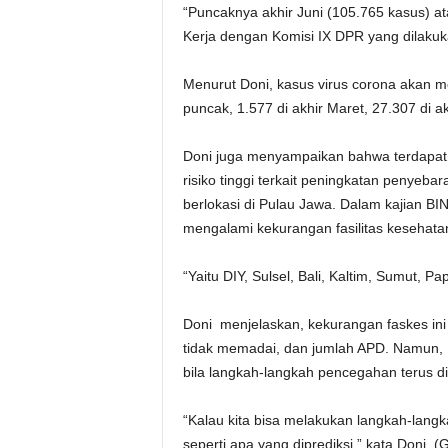
“Puncaknya akhir Juni (105.765 kasus) at
Kerja dengan Komisi IX DPR yang dilakuka
Menurut Doni, kasus virus corona akan 
puncak, 1.577 di akhir Maret, 27.307 di akh
Doni juga menyampaikan bahwa terdapat 5
risiko tinggi terkait peningkatan penyebar
berlokasi di Pulau Jawa. Dalam kajian BIN
mengalami kekurangan fasilitas keseha
“Yaitu DIY, Sulsel, Bali, Kaltim, Sumut, P
Doni menjelaskan, kekurangan faskes in
tidak memadai, dan jumlah APD. Namun, Do
bila langkah-langkah pencegahan terus di
“Kalau kita bisa melakukan langkah-lang
seperti apa yang diprediksi,” kata Doni. (