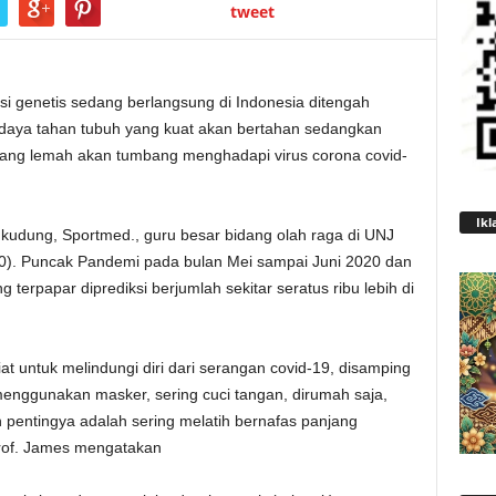
tweet
si genetis sedang berlangsung di Indonesia ditengah
 daya tahan tubuh yang kuat akan bertahan sedangkan
yang lemah akan tumbang menghadapi virus corona covid-
Ikl
gkudung, Sportmed., guru besar bidang olah raga di UNJ
20). Puncak Pandemi pada bulan Mei sampai Juni 2020 dan
terpapar diprediksi berjumlah sekitar seratus ribu lebih di
 untuk melindungi diri dari serangan covid-19, disamping
i menggunakan masker, sering cuci tangan, dirumah saja,
h pentingya adalah sering melatih bernafas panjang
rof. James mengatakan