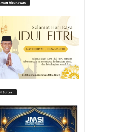
kman Abunawas
I Sultra