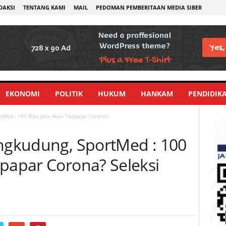
DAKSI
TENTANG KAMI
MAIL
PEDOMAN PEMBERITAAN MEDIA SIBER
EKONOMI
POLITIK
HUKUM
HANKAM
PENDIDIK
rtMed : 100 Ribu Jiwa Akan Terpapar Corona?...
angkudung, SportMed : 100
rpapar Corona? Seleksi