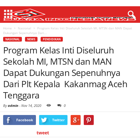
Home
Nasional
Program Kelas Inti Diseluruh Sekolah MI, MTSN dan MAN Dapat
Dukungan Sepenuhnya Dari...
NASIONAL
NEWS
PENDIDIKAN
Program Kelas Inti Diseluruh
Sekolah MI, MTSN dan MAN
Dapat Dukungan Sepenuhnya
Dari Plt Kepala Kakanmag Aceh
Tenggara
By
admin
-
Nov 14, 2020
0
Facebook
Twitter
tweet