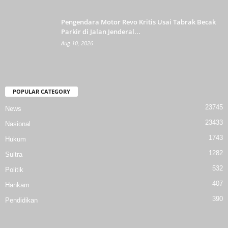
Pengendara Motor Revo Kritis Usai Tabrak Becak
Parkir di Jalan Jenderal...
Aug 10, 2026
POPULAR CATEGORY
23745
News
23433
Nasional
1743
Hukum
1282
Sultra
532
Politik
407
Hankam
390
Pendidikan