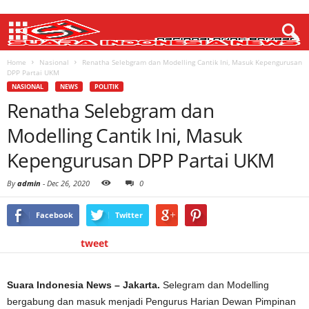
Home
Nasional
Renatha Selebgram dan Modelling Cantik Ini, Masuk Kepengurusan
DPP Partai UKM
NASIONAL
NEWS
POLITIK
Renatha Selebgram dan
Modelling Cantik Ini, Masuk
Kepengurusan DPP Partai UKM
By
admin
-
Dec 26, 2020
0
Facebook
Twitter
tweet
Suara Indonesia News – Jakarta.
Selegram dan Modelling
bergabung dan masuk menjadi Pengurus Harian Dewan Pimpinan