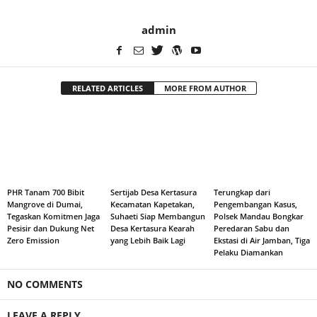
admin
RELATED ARTICLES
MORE FROM AUTHOR
PHR Tanam 700 Bibit
Sertijab Desa Kertasura
Terungkap dari
Mangrove di Dumai,
Kecamatan Kapetakan,
Pengembangan Kasus,
Tegaskan Komitmen Jaga
Suhaeti Siap Membangun
Polsek Mandau Bongkar
Pesisir dan Dukung Net
Desa Kertasura Kearah
Peredaran Sabu dan
Zero Emission
yang Lebih Baik Lagi
Ekstasi di Air Jamban, Tiga
Pelaku Diamankan
NO COMMENTS
LEAVE A REPLY