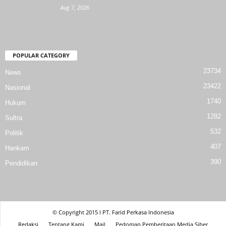
Aug 7, 2026
POPULAR CATEGORY
23734
News
23422
Nasional
1740
Hukum
1282
Sultra
532
Politik
407
Hankam
390
Pendidikan
© Copyright 2015 l PT. Farid Perkasa Indonesia
Redaksi
Tentang Kami
Mail
Pedoman Pemberitaan Media Siber