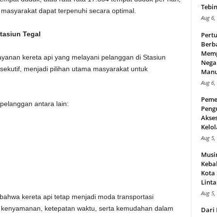
Tebin
masyarakat dapat terpenuhi secara optimal.
Aug 6,
tasiun Tegal
Pert
Berba
Memp
layanan kereta api yang melayani pelanggan di Stasiun
Nega
ksekutif, menjadi pilihan utama masyarakat untuk
Manus
Aug 6,
Peme
pelanggan antara lain:
Peng
Akse
Kelol
Aug 5,
Musi
Kebak
Kota
Linta
Aug 5,
ahwa kereta api tetap menjadi moda transportasi
 kenyamanan, ketepatan waktu, serta kemudahan dalam
Dari 