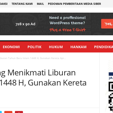
DAKSI
TENTANG KAMI
MAIL
PEDOMAN PEMBERITAAN MEDIA SIBER
EKONOMI
POLITIK
HUKUM
HANKAM
PENDIDIK
uran Tahun Baru Islam 1448 H, Gunakan Kereta Api...
g Menikmati Liburan
1448 H, Gunakan Kereta