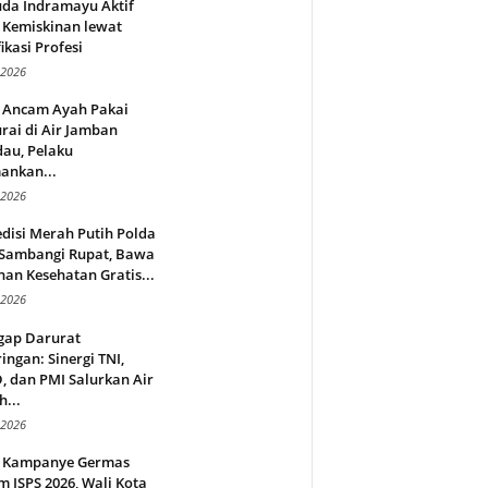
da Indramayu Aktif
 Kemiskinan lewat
fikasi Profesi
 2026
 Ancam Ayah Pakai
rai di Air Jamban
au, Pelaku
ankan...
 2026
disi Merah Putih Polda
 Sambangi Rupat, Bawa
an Kesehatan Gratis...
 2026
gap Darurat
ingan: Sinergi TNI,
 dan PMI Salurkan Air
h...
 2026
 Kampanye Germas
 ISPS 2026, Wali Kota