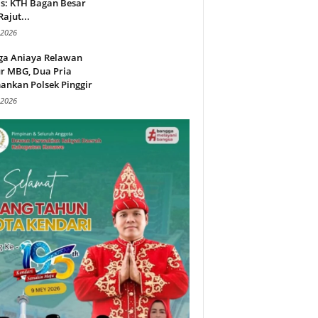
s: KTH Bagan Besar
Rajut...
 2026
ga Aniaya Relawan
r MBG, Dua Pria
ankan Polsek Pinggir
 2026