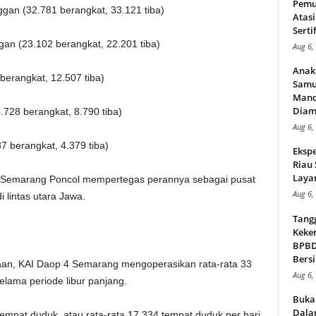
Pemu
gan (32.781 berangkat, 33.121 tiba)
Atasi
Serti
an (23.102 berangkat, 22.201 tiba)
Aug 6,
Anak
berangkat, 12.507 tiba)
Samu
Mand
Diam
728 berangkat, 8.790 tiba)
Aug 6,
7 berangkat, 4.379 tiba)
Ekspe
Riau
Layan
 Semarang Poncol mempertegas perannya sebagai pusat
Aug 6,
i lintas utara Jawa.
Tang
Keker
BPBD,
Bersi
aan, KAI Daop 4 Semarang mengoperasikan rata-rata 33
Aug 6,
selama periode libur panjang.
Buka
Dalam
tempat duduk, atau rata-rata 17.334 tempat duduk per hari,