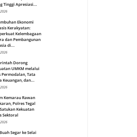
g Tinggi Apresiasi...
 2026
umbuhan Ekonomi
sis Kerakyatan:
erkuat Kelembagaan
ra dan Pembangunan
ia di...
 2026
rintah Dorong
uatan UMKM melalui
s Permodalan, Tata
a Keuangan, dan...
 2026
m Kemarau Rawan
aran, Polres Tegal
 Satukan Kekuatan
s Sektoral
 2026
Buah Segar ke Selai