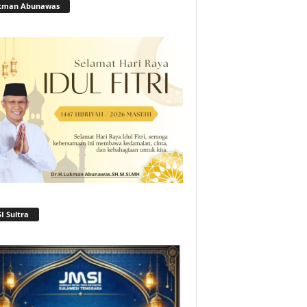
kman Abunawas
I Sultra