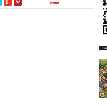
tweet
Ikl