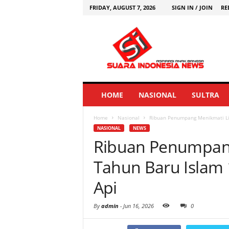
FRIDAY, AUGUST 7, 2026
SIGN IN / JOIN
RE
HOME
NASIONAL
SULTRA
Home
Nasional
Ribuan Penumpang Menikmati Lib
NASIONAL
NEWS
Ribuan Penumpan
Tahun Baru Islam 
Api
By
admin
-
Jun 16, 2026
0