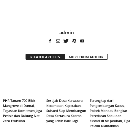
admin
RELATED ARTICLES
MORE FROM AUTHOR
PHR Tanam 700 Bibit
Sertijab Desa Kertasura
Terungkap dari
Mangrove di Dumai,
Kecamatan Kapetakan,
Pengembangan Kasus,
Tegaskan Komitmen Jaga
Suhaeti Siap Membangun
Polsek Mandau Bongkar
Pesisir dan Dukung Net
Desa Kertasura Kearah
Peredaran Sabu dan
Zero Emission
yang Lebih Baik Lagi
Ekstasi di Air Jamban, Tiga
Pelaku Diamankan