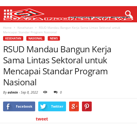
Home
Kesehatan
RSUD Mandau Bangun Kerja Sama Lintas Sektoral untuk
Mencapai Standar Program Nasional
KESEHATAN
NASIONAL
NEWS
RSUD Mandau Bangun Kerja
Sama Lintas Sektoral untuk
Mencapai Standar Program
Nasional
By
admin
-
Sep 8, 2022
0
Facebook
Twitter
tweet